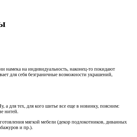
ты
ни намека на индивидуальность, наконец-то покидают
вает для себя безграничные возможности украшений,
у, а для тех, для кого шитье все еще в новинку, поясним:
ие нитей.
зготовления мягкой мебели
(
декор подлокотников, диванных
бажуров и пр.).