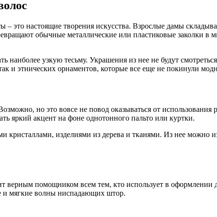
волос
ты – это настоящие творения искусства. Взрослые дамы складываю
превращают обычные металлические или пластиковые заколки в
ать наиболее узкую тесьму. Украшения из нее не будут смотреть
 так и этнических орнаментов, которые все еще не покинули мо
? Возможно, но это вовсе не повод оказываться от использовани
ть яркий акцент на фоне однотонного пальто или куртки.
и кристаллами, изделиями из дерева и тканями. Из нее можно изг
жит верным помощником всем тем, кто использует в оформлении
ые и мягкие волны ниспадающих штор.