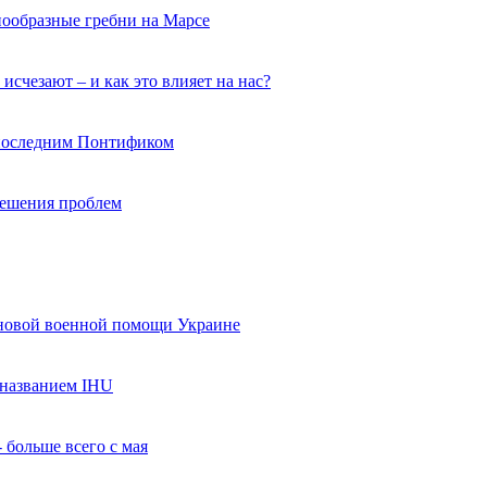
нообразные гребни на Марсе
исчезают – и как это влияет на нас?
 последним Понтификом
 решения проблем
 новой военной помощи Украине
названием IHU
 больше всего с мая