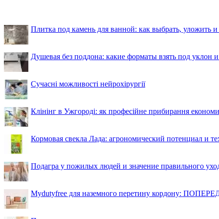
Плитка под камень для ванной: как выбрать, уложить и
Душевая без поддона: какие форматы взять под уклон 
Сучасні можливості нейрохірургії
Клінінг в Ужгороді: як професійне прибирання економи
Кормовая свекла Лада: агрономический потенциал и т
Подагра у пожилых людей и значение правильного ухо
Mydutyfree для наземного перетину кордону: ПОПЕРЕД