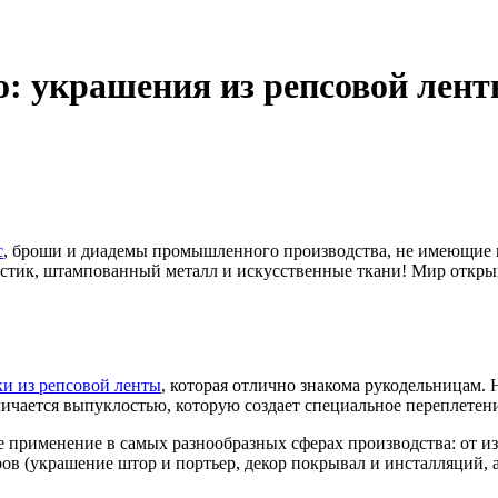
о: украшения из репсовой лен
с
, броши и диадемы промышленного производства, не имеющие 
стик, штампованный металл и искусственные ткани! Мир откры
ки из репсовой ленты
, которая отлично знакома рукодельницам. Н
личается выпуклостью, которую создает специальное переплетен
е применение в самых разнообразных сферах производства: от и
ров
(
украшение штор и портьер, декор покрывал и инсталляций, а