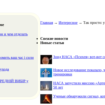
Главная
→
Интересное
→
Так просто: 
еме
он и чем отделать
Свежие новости
Новые статьи
Зонд НАСА «Психея» вот-вот со
омить ваш час і сили
ухода
Новое исследование показало,
тренировки
ПЕРЕДНІЙ ВИБІР у
НАСА запустило миссию «Артем
50 лет
Ученые обнаружили сигнал, ко