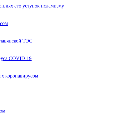
твиях его уступок исламизму
усом
Славянской ТЭС
руса COVID-19
ых коронавирусом
ком