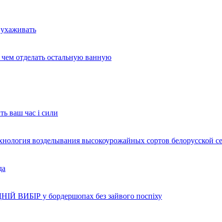
 ухаживать
и чем отделать остальную ванную
ть ваш час і сили
ехнология возделывания высокоурожайных сортов белорусской с
да
НІЙ ВИБІР у бордершопах без зайвого поспіху