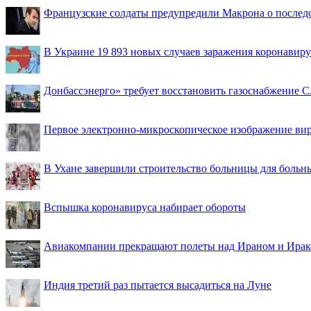
Французские солдаты предупредили Макрона о последс
В Украине 19 893 новых случаев заражения коронавир
Донбассэнерго» требует восстановить газоснабжение 
Первое электронно-микроскопическое изображение ви
В Ухане завершили строительство больницы для больн
Вспышка коронавируса набирает обороты
Авиакомпании прекращают полеты над Ираном и Ира
Индия третий раз пытается высадиться на Луне