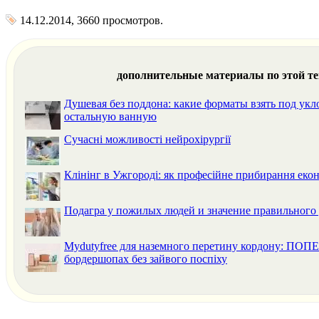
14.12.2014, 3660 просмотров.
дополнительные материалы по этой т
Душевая без поддона: какие форматы взять под укл
остальную ванную
Сучасні можливості нейрохірургії
Клінінг в Ужгороді: як професійне прибирання екон
Подагра у пожилых людей и значение правильного 
Mydutyfree для наземного перетину кордону: ПО
бордершопах без зайвого поспіху