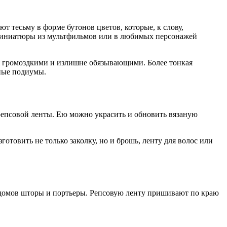
т тесьму в форме бутонов цветов, которые, к слову,
 миниатюры из мультфильмов или в любимых персонажей
ся громоздкими и излишне обязывающими. Более тонкая
дные подиумы.
я репсовой ленты. Ею можно украсить и обновить вязаную
отовить не только заколку, но и брошь, ленту для волос или
 домов шторы и портьеры. Репсовую ленту пришивают по краю