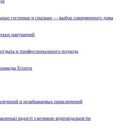
да
льные гостиные и спальни — выбор современного дома
ческих нарушений
 отдыха и профессионального подхода
ирамиды Египта
звлечений и незабываемых приключений
аленькі радості з великою відповідальністю