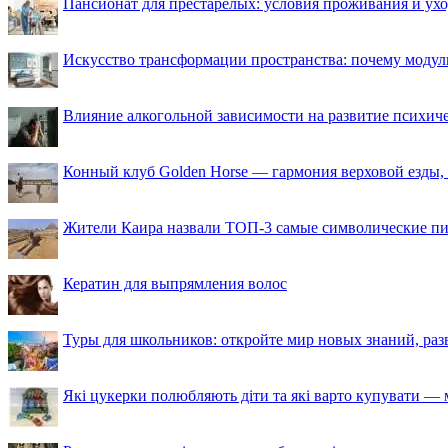
Пансионат для престарелых: условия проживания и ухо
Искусство трансформации пространства: почему моду
Влияние алкогольной зависимости на развитие психи
Конный клуб Golden Horse — гармония верховой езды,
Жители Каира назвали ТОП-3 самые символические п
Кератин для выпрямления волос
Туры для школьников: откройте мир новых знаний, ра
Які цукерки полюбляють діти та які варто купувати — м