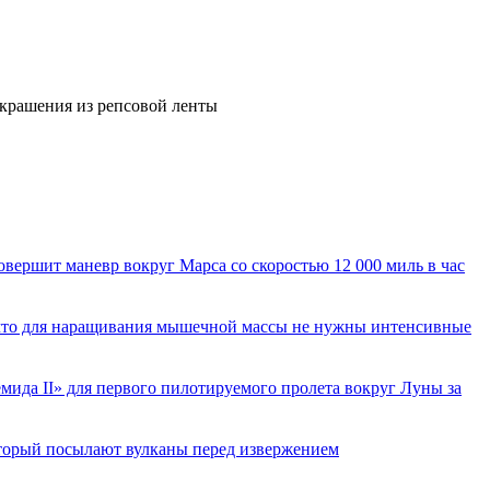
украшения из репсовой ленты
вершит маневр вокруг Марса со скоростью 12 000 миль в час
 что для наращивания мышечной массы не нужны интенсивные
ида II» для первого пилотируемого пролета вокруг Луны за
торый посылают вулканы перед извержением