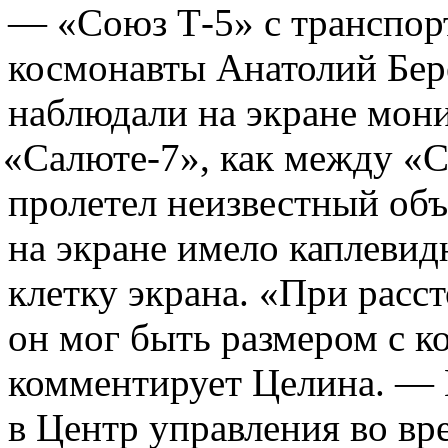
—
«
Союз Т-5» с транспо
космонавты Анатолий Бер
наблюдали на экране мони
«
Салюте-7», как между
«
С
пролетел неизвестный объ
на экране имело каплеви
клетку экрана.
«
При расст
он мог быть размером с к
комментирует Целина. — 
в Центр управления во вр