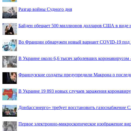
Разгар войны Судного дня
Байден обещает 500 миллионов долларов США в виде
Во Франции обнаружен новый вариант COVID-19 под 
В Украине около 6,6 тысяч заболевших коронавирусом -
Французские солдаты предупредили Макрона о последс
В Украине 19 893 новых случаев заражения коронавир
Донбассэнерго» требует восстановить газоснабжение 
Первое электронно-микроскопическое изображение ви