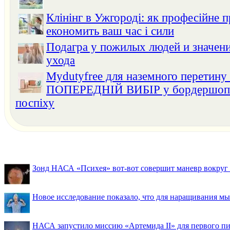
Клінінг в Ужгороді: як професійне 
економить ваш час і сили
Подагра у пожилых людей и значени
ухода
Mydutyfree для наземного перетину
ПОПЕРЕДНІЙ ВИБІР у бордершопах
поспіху
Зонд НАСА «Психея» вот-вот совершит маневр вокруг М
Новое исследование показало, что для наращивания 
НАСА запустило миссию «Артемида II» для первого пи