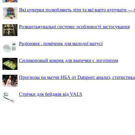
Які цукерки полюбляють діти та які варто купувати — м
Розвантажувальні системи: особливості застосування
Радіоняня - помічник для малодої матусі
Силиконовый коврик для выпечки с логотипом
Прогнозы на матчи НБА от Datsport: анализ, статистик
Стрічки для бейджів від VALS