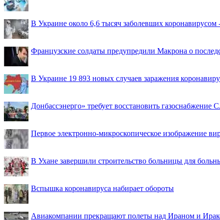
В Украине около 6,6 тысяч заболевших коронавирусом -
Французские солдаты предупредили Макрона о последс
В Украине 19 893 новых случаев заражения коронавир
Донбассэнерго» требует восстановить газоснабжение 
Первое электронно-микроскопическое изображение ви
В Ухане завершили строительство больницы для больн
Вспышка коронавируса набирает обороты
Авиакомпании прекращают полеты над Ираном и Ира