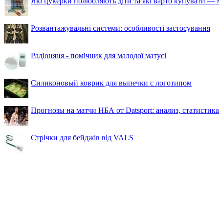
Які цукерки полюбляють діти та які варто купувати — м
Розвантажувальні системи: особливості застосування
Радіоняня - помічник для малодої матусі
Силиконовый коврик для выпечки с логотипом
Прогнозы на матчи НБА от Datsport: анализ, статистик
Стрічки для бейджів від VALS