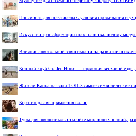
Mydutyfree для наземного перетину кордону: ПОПЕРЕД
Пансионат для престарелых: условия проживания и ухо
Искусство трансформации пространства: почему моду
Влияние алкогольной зависимости на развитие психи
Конный клуб Golden Horse — гармония верховой езды,
Жители Каира назвали ТОП-3 самые символические п
Кератин для выпрямления волос
Туры для школьников: откройте мир новых знаний, ра