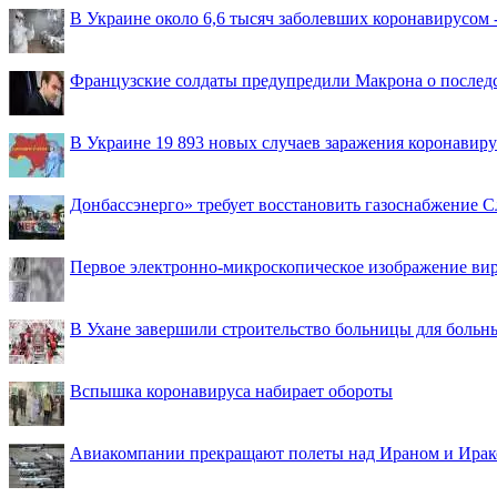
В Украине около 6,6 тысяч заболевших коронавирусом -
Французские солдаты предупредили Макрона о последс
В Украине 19 893 новых случаев заражения коронавир
Донбассэнерго» требует восстановить газоснабжение 
Первое электронно-микроскопическое изображение ви
В Ухане завершили строительство больницы для больн
Вспышка коронавируса набирает обороты
Авиакомпании прекращают полеты над Ираном и Ира