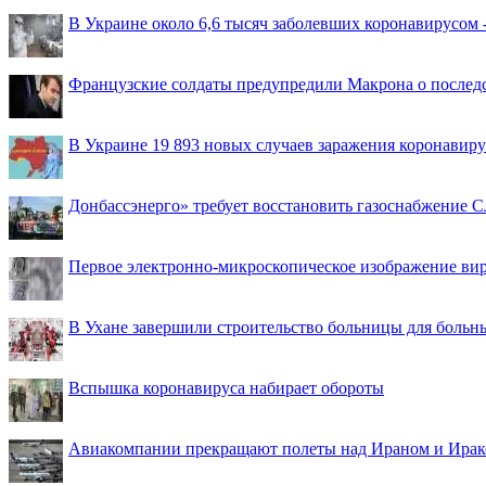
В Украине около 6,6 тысяч заболевших коронавирусом -
Французские солдаты предупредили Макрона о последс
В Украине 19 893 новых случаев заражения коронавир
Донбассэнерго» требует восстановить газоснабжение 
Первое электронно-микроскопическое изображение ви
В Ухане завершили строительство больницы для больн
Вспышка коронавируса набирает обороты
Авиакомпании прекращают полеты над Ираном и Ира