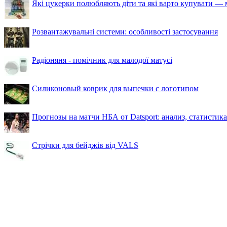
Які цукерки полюбляють діти та які варто купувати — м
Розвантажувальні системи: особливості застосування
Радіоняня - помічник для малодої матусі
Силиконовый коврик для выпечки с логотипом
Прогнозы на матчи НБА от Datsport: анализ, статистик
Стрічки для бейджів від VALS