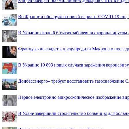
Байден обещает 500 миллионов долларов США в виде
Во Франции обнаружен новый вариант COVID-19 под 
В Украине около 6,6 тысяч заболевших коронавирусом -
Французские солдаты предупредили Макрона о последс
В Украине 19 893 новых случаев заражения коронавир
Донбассэнерго» требует восстановить газоснабжение 
Первое электронно-микроскопическое изображение ви
В Ухане завершили строительство больницы для больн