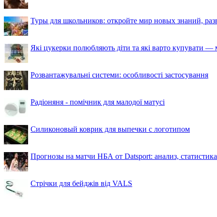
Туры для школьников: откройте мир новых знаний, ра
Які цукерки полюбляють діти та які варто купувати — м
Розвантажувальні системи: особливості застосування
Радіоняня - помічник для малодої матусі
Силиконовый коврик для выпечки с логотипом
Прогнозы на матчи НБА от Datsport: анализ, статистик
Стрічки для бейджів від VALS