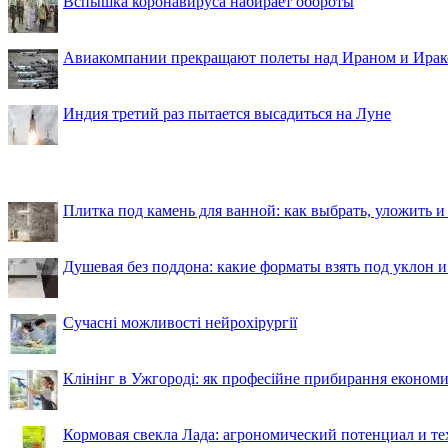
Вспышка коронавируса набирает обороты
Авиакомпании прекращают полеты над Ираном и Ира
Индия третий раз пытается высадиться на Луне
Плитка под камень для ванной: как выбрать, уложить и
Душевая без поддона: какие форматы взять под уклон 
Сучасні можливості нейрохірургії
Клінінг в Ужгороді: як професійне прибирання економи
Кормовая свекла Лада: агрономический потенциал и т