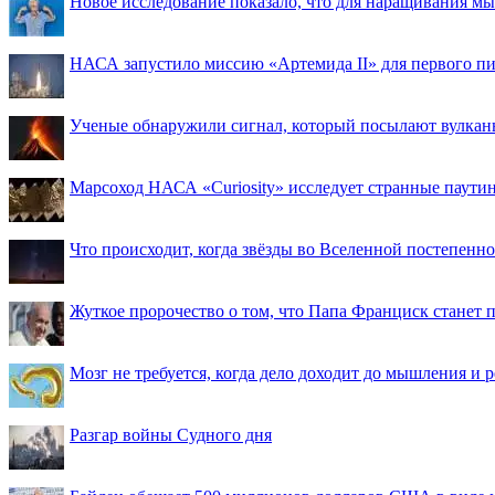
Новое исследование показало, что для наращивания 
НАСА запустило миссию «Артемида II» для первого пи
Ученые обнаружили сигнал, который посылают вулкан
Марсоход НАСА «Curiosity» исследует странные паути
Что происходит, когда звёзды во Вселенной постепенно 
Жуткое пророчество о том, что Папа Франциск станет
Мозг не требуется, когда дело доходит до мышления и
Разгар войны Судного дня