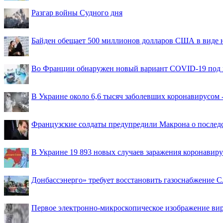
Разгар войны Судного дня
Байден обещает 500 миллионов долларов США в виде
Во Франции обнаружен новый вариант COVID-19 под 
В Украине около 6,6 тысяч заболевших коронавирусом -
Французские солдаты предупредили Макрона о последс
В Украине 19 893 новых случаев заражения коронавир
Донбассэнерго» требует восстановить газоснабжение 
Первое электронно-микроскопическое изображение ви