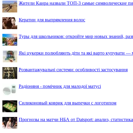
Жители Каира назвали ТОП-3 самые символические п
Кератин для выпрямления волос
Туры для школьников: откройте мир новых знаний, ра
Які цукерки полюбляють діти та які варто купувати — м
Розвантажувальні системи: особливості застосування
Радіоняня - помічник для малодої матусі
Силиконовый коврик для выпечки с логотипом
Прогнозы на матчи НБА от Datsport: анализ, статистик