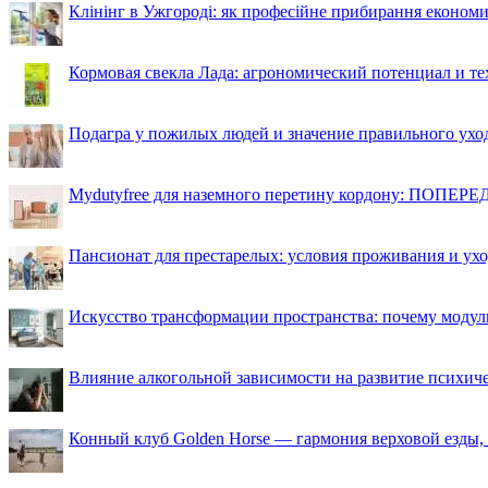
Клінінг в Ужгороді: як професійне прибирання економи
Кормовая свекла Лада: агрономический потенциал и т
Подагра у пожилых людей и значение правильного ухо
Mydutyfree для наземного перетину кордону: ПОПЕРЕД
Пансионат для престарелых: условия проживания и ухо
Искусство трансформации пространства: почему моду
Влияние алкогольной зависимости на развитие психи
Конный клуб Golden Horse — гармония верховой езды,