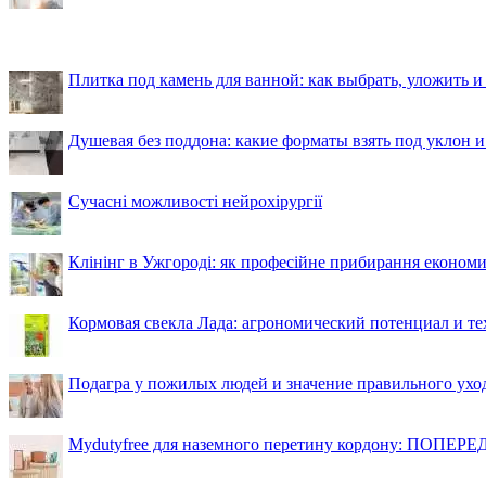
Плитка под камень для ванной: как выбрать, уложить и
Душевая без поддона: какие форматы взять под уклон 
Сучасні можливості нейрохірургії
Клінінг в Ужгороді: як професійне прибирання економи
Кормовая свекла Лада: агрономический потенциал и т
Подагра у пожилых людей и значение правильного ухо
Mydutyfree для наземного перетину кордону: ПОПЕРЕД