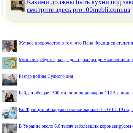
Какими должны быть кухни под зака
смотрите здесь pro100mebli.com.ua
Жуткое пророчество о том, что Папа Франциск станет
Мозг не требуется, когда дело доходит до мышления и
Разгар войны Судного дня
Байден обещает 500 миллионов долларов США в виде
Во Франции обнаружен новый вариант COVID-19 под 
В Украине около 6,6 тысяч заболевших коронавирусом -