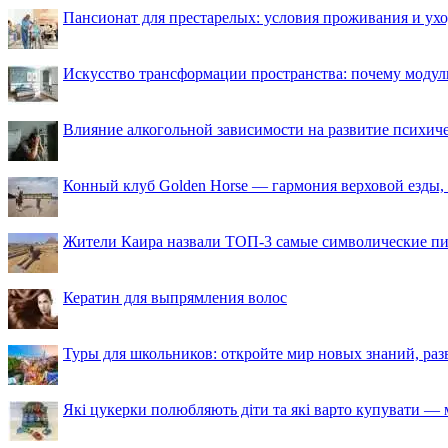
Пансионат для престарелых: условия проживания и ухо
Искусство трансформации пространства: почему моду
Влияние алкогольной зависимости на развитие психи
Конный клуб Golden Horse — гармония верховой езды,
Жители Каира назвали ТОП-3 самые символические п
Кератин для выпрямления волос
Туры для школьников: откройте мир новых знаний, ра
Які цукерки полюбляють діти та які варто купувати — м