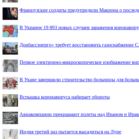
Французские солдаты предупредили Макрона о последс
В Украине 19 893 новых случаев заражения коронавир
Донбассэнерго» требует восстановить газоснабжение 
Первое электронно-микроскопическое изображение ви
В Ухане завершили строительство больницы для больн
Вспышка коронавируса набирает обороты
Авиакомпании прекращают полеты над Ираном и Ира
Индия третий раз пытается высадиться на Луне