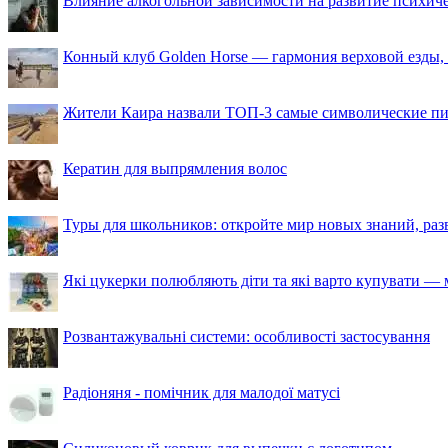
Влияние алкогольной зависимости на развитие психи
Конный клуб Golden Horse — гармония верховой езды,
Жители Каира назвали ТОП-3 самые символические п
Кератин для выпрямления волос
Туры для школьников: откройте мир новых знаний, ра
Які цукерки полюбляють діти та які варто купувати — м
Розвантажувальні системи: особливості застосування
Радіоняня - помічник для малодої матусі