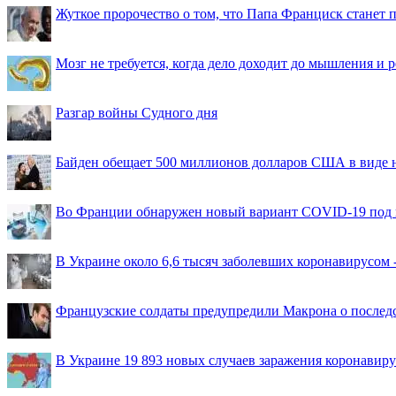
Жуткое пророчество о том, что Папа Франциск станет
Мозг не требуется, когда дело доходит до мышления и
Разгар войны Судного дня
Байден обещает 500 миллионов долларов США в виде
Во Франции обнаружен новый вариант COVID-19 под 
В Украине около 6,6 тысяч заболевших коронавирусом -
Французские солдаты предупредили Макрона о последс
В Украине 19 893 новых случаев заражения коронавир