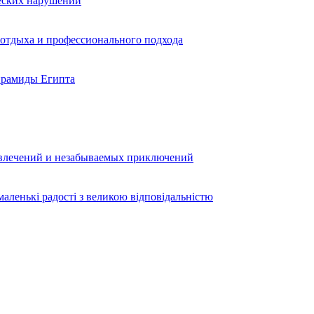
ческих нарушений
 отдыха и профессионального подхода
ирамиды Египта
звлечений и незабываемых приключений
аленькі радості з великою відповідальністю