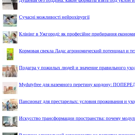
Душевая без поддона: какие форматы взять под уклон 
Сучасні можливості нейрохірургії
Клінінг в Ужгороді: як професійне прибирання економи
Кормовая свекла Лада: агрономический потенциал и т
Подагра у пожилых людей и значение правильного ухо
Mydutyfree для наземного перетину кордону: ПОПЕРЕД
Пансионат для престарелых: условия проживания и ухо
Искусство трансформации пространства: почему моду