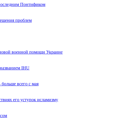
 последним Понтификом
 решения проблем
 новой военной помощи Украине
названием IHU
 больше всего с мая
твиях его уступок исламизму
усом