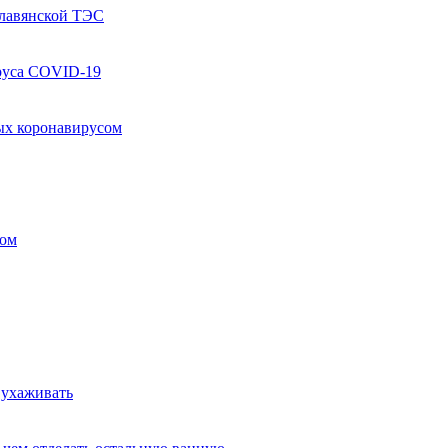
Славянской ТЭС
руса COVID-19
ых коронавирусом
ком
 ухаживать