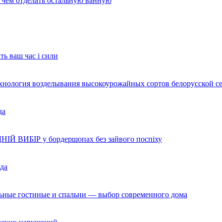
и чем отделать остальную ванную
ть ваш час і сили
ехнология возделывания высокоурожайных сортов белорусской с
да
НІЙ ВИБІР у бордершопах без зайвого поспіху
да
льные гостиные и спальни — выбор современного дома