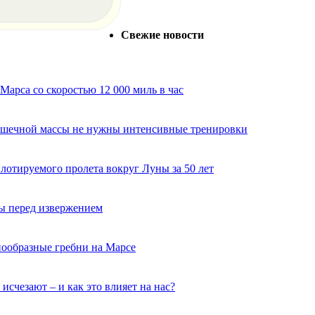
Свежие новости
арса со скоростью 12 000 миль в час
мышечной массы не нужны интенсивные тренировки
лотируемого пролета вокруг Луны за 50 лет
ы перед извержением
нообразные гребни на Марсе
исчезают – и как это влияет на нас?