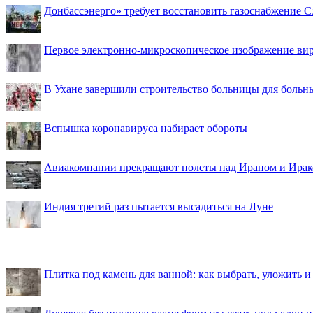
Донбассэнерго» требует восстановить газоснабжение 
Первое электронно-микроскопическое изображение ви
В Ухане завершили строительство больницы для больн
Вспышка коронавируса набирает обороты
Авиакомпании прекращают полеты над Ираном и Ира
Индия третий раз пытается высадиться на Луне
Плитка под камень для ванной: как выбрать, уложить и