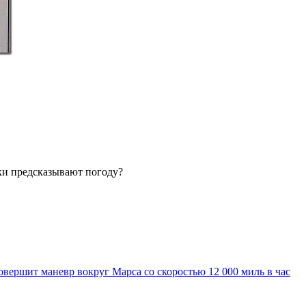
и предсказывают погоду?
вершит маневр вокруг Марса со скоростью 12 000 миль в час