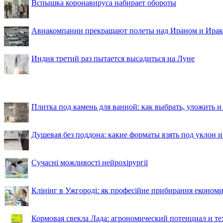
Вспышка коронавируса набирает обороты
Авиакомпании прекращают полеты над Ираном и Ира
Индия третий раз пытается высадиться на Луне
Плитка под камень для ванной: как выбрать, уложить и
Душевая без поддона: какие форматы взять под уклон 
Сучасні можливості нейрохірургії
Клінінг в Ужгороді: як професійне прибирання економи
Кормовая свекла Лада: агрономический потенциал и т