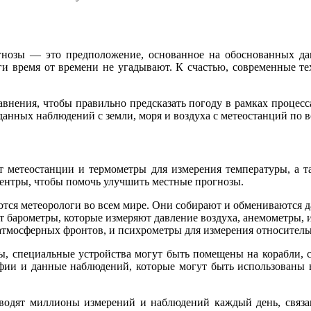
нозы — это предположение, основанное на обоснованных дан
ги время от времени не угадывают. К счастью, современные т
внения, чтобы правильно предсказать погоду в рамках процесса
нных наблюдений с земли, моря и воздуха с метеостанций по в
 метеостанции и термометры для измерения температуры, а та
центры, чтобы помочь улучшить местные прогнозы.
тся метеорологи во всем мире. Они собирают и обмениваются 
т барометры, которые измеряют давление воздуха, анемометры, 
тмосферных фронтов, и психрометры для измерения относитель
, специальные устройства могут быть помещены на корабли, с
фии и данные наблюдений, которые могут быть использованы 
водят миллионы измерений и наблюдений каждый день, связа