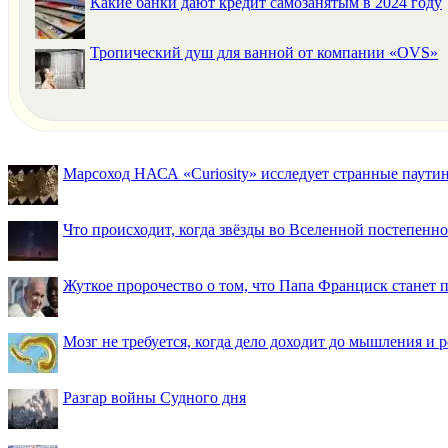
Какие банки дают кредит самозанятым в 2024 году
Тропический душ для ванной от компании «OVS»
Марсоход НАСА «Curiosity» исследует странные паути
Что происходит, когда звёзды во Вселенной постепенно 
Жуткое пророчество о том, что Папа Франциск станет
Мозг не требуется, когда дело доходит до мышления и
Разгар войны Судного дня