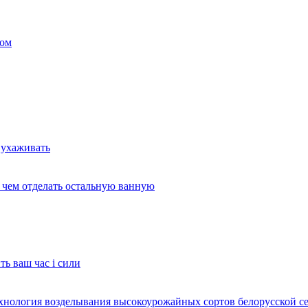
ком
 ухаживать
и чем отделать остальную ванную
ть ваш час і сили
ехнология возделывания высокоурожайных сортов белорусской с