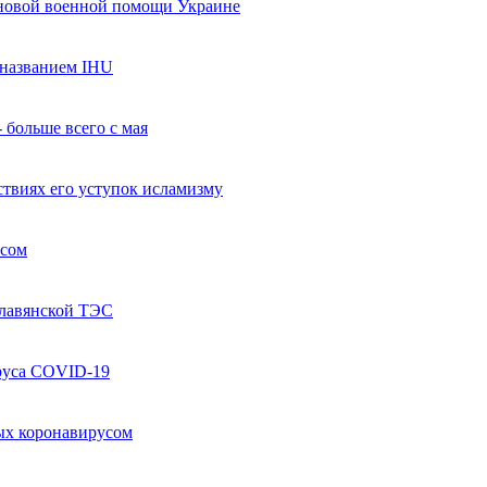
 новой военной помощи Украине
названием IHU
 больше всего с мая
твиях его уступок исламизму
усом
Славянской ТЭС
руса COVID-19
ых коронавирусом