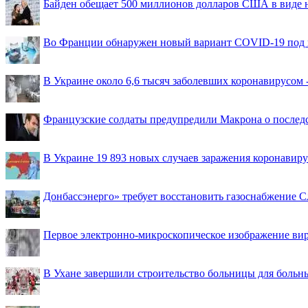
Байден обещает 500 миллионов долларов США в виде
Во Франции обнаружен новый вариант COVID-19 под 
В Украине около 6,6 тысяч заболевших коронавирусом -
Французские солдаты предупредили Макрона о последс
В Украине 19 893 новых случаев заражения коронавир
Донбассэнерго» требует восстановить газоснабжение 
Первое электронно-микроскопическое изображение ви
В Ухане завершили строительство больницы для больн