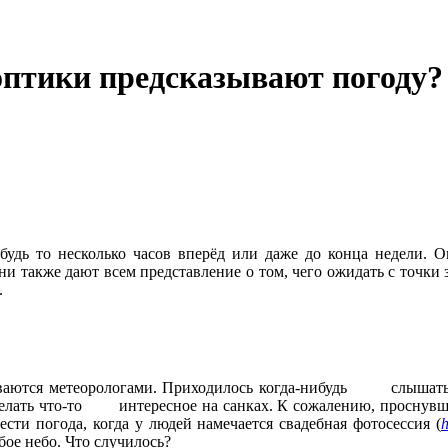
оптики предсказывают погоду?
будь то несколько часов вперёд или даже до конца недели. 
и также дают всем представление о том, чего ожидать с точки
.
ваются метеорологами. Приходилось
когда-нибудь
слышать про
делать
что-то
интересное на санках. К сожалению, проснувшись
ести погода, когда у людей намечается свадебная фотосессия
(
h
бое небо. Что случилось?