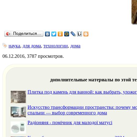
Поделиться…
наука
,
для дома
,
технологии
,
дома
06.12.2016, 3787 просмотров.
дополнительные материалы по этой т
Плитка под камень для ванной: как выбрать, уложи
Искусство трансформации пространства: почему м
спальни — выбор современного дома
Радіоняня - помічник для малодої матусі