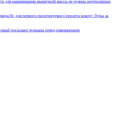
 что для наращивания мышечной массы не нужны интенсивные
ида II» для первого пилотируемого пролета вокруг Луны за
торый посылают вулканы перед извержением