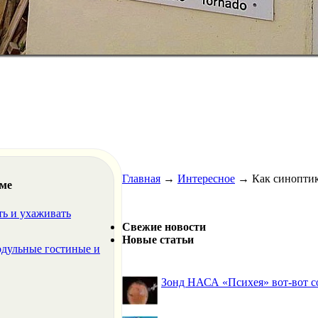
Главная
→
Интересное
→
Как синоптик
еме
ть и ухаживать
Свежие новости
Новые статьи
одульные гостиные и
Зонд НАСА «Психея» вот-вот со