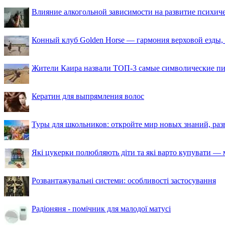
Влияние алкогольной зависимости на развитие психи
Конный клуб Golden Horse — гармония верховой езды,
Жители Каира назвали ТОП-3 самые символические п
Кератин для выпрямления волос
Туры для школьников: откройте мир новых знаний, ра
Які цукерки полюбляють діти та які варто купувати — м
Розвантажувальні системи: особливості застосування
Радіоняня - помічник для малодої матусі