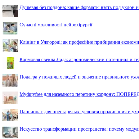
Душевая без поддона: какие форматы взять под уклон 
Сучасні можливості нейрохірургії
Клінінг в Ужгороді: як професійне прибирання економи
Кормовая свекла Лада: агрономический потенциал и т
Подагра у пожилых людей и значение правильного ухо
Mydutyfree для наземного перетину кордону: ПОПЕРЕД
Пансионат для престарелых: условия проживания и ухо
Искусство трансформации пространства: почему моду