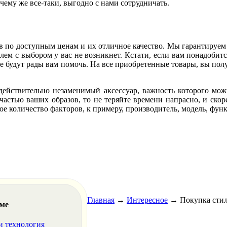
чему же все-таки, выгодно с нами сотрудничать.
аров по доступным ценам и их отличное качество. Мы гарантируе
блем с выбором у вас не возникнет. Кстати, если вам понадоб
ые будут рады вам помочь. На все приобретенные товары, вы пол
 действительно незаменимый аксессуар, важность которого мож
частью ваших образов, то не теряйте времени напрасно, и скор
е количество факторов, к примеру, производитель, модель, фун
Главная
→
Интересное
→
Покупка стил
еме
и технология