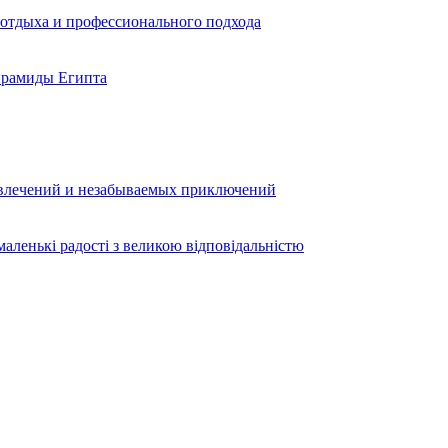
 отдыха и профессионального подхода
ирамиды Египта
звлечений и незабываемых приключений
аленькі радості з великою відповідальністю