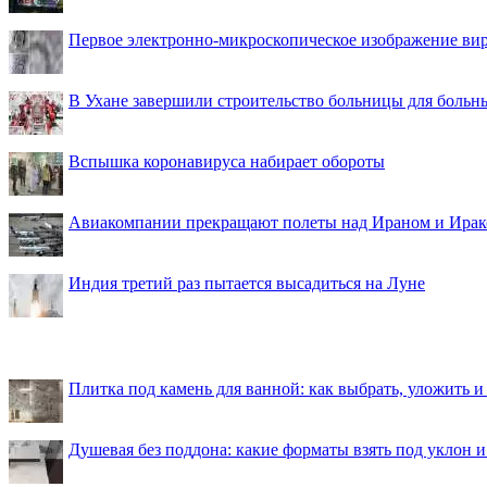
Первое электронно-микроскопическое изображение ви
В Ухане завершили строительство больницы для больн
Вспышка коронавируса набирает обороты
Авиакомпании прекращают полеты над Ираном и Ира
Индия третий раз пытается высадиться на Луне
Плитка под камень для ванной: как выбрать, уложить и
Душевая без поддона: какие форматы взять под уклон 