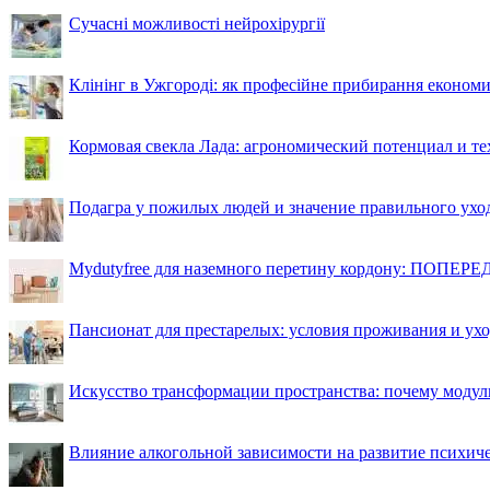
Сучасні можливості нейрохірургії
Клінінг в Ужгороді: як професійне прибирання економи
Кормовая свекла Лада: агрономический потенциал и т
Подагра у пожилых людей и значение правильного ухо
Mydutyfree для наземного перетину кордону: ПОПЕРЕД
Пансионат для престарелых: условия проживания и ухо
Искусство трансформации пространства: почему моду
Влияние алкогольной зависимости на развитие психи