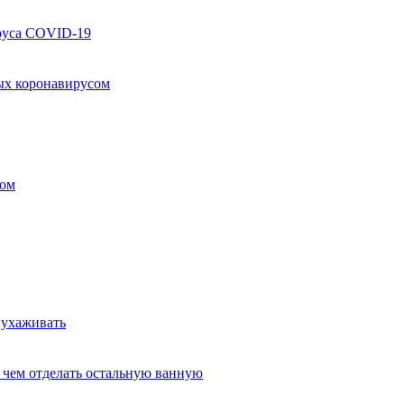
руса COVID-19
ых коронавирусом
ком
 ухаживать
и чем отделать остальную ванную