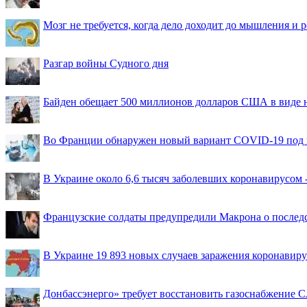
Мозг не требуется, когда дело доходит до мышления и
Разгар войны Судного дня
Байден обещает 500 миллионов долларов США в виде
Во Франции обнаружен новый вариант COVID-19 под 
В Украине около 6,6 тысяч заболевших коронавирусом -
Французские солдаты предупредили Макрона о последс
В Украине 19 893 новых случаев заражения коронавир
Донбассэнерго» требует восстановить газоснабжение 