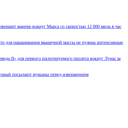
вершит маневр вокруг Марса со скоростью 12 000 миль в час
 что для наращивания мышечной массы не нужны интенсивные
ида II» для первого пилотируемого пролета вокруг Луны за
торый посылают вулканы перед извержением