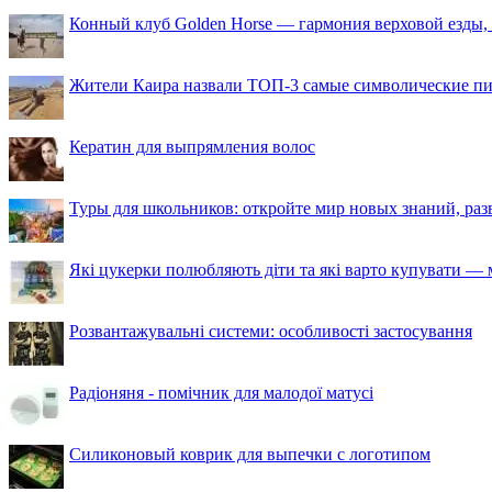
Конный клуб Golden Horse — гармония верховой езды,
Жители Каира назвали ТОП-3 самые символические п
Кератин для выпрямления волос
Туры для школьников: откройте мир новых знаний, ра
Які цукерки полюбляють діти та які варто купувати — м
Розвантажувальні системи: особливості застосування
Радіоняня - помічник для малодої матусі
Силиконовый коврик для выпечки с логотипом