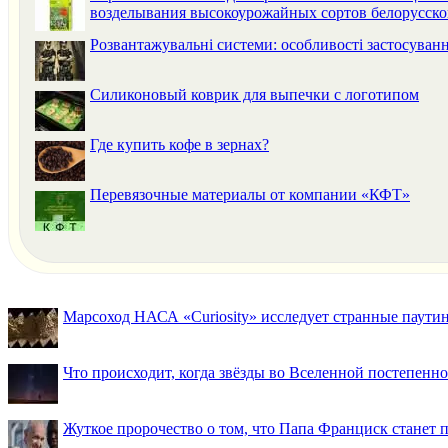
возделывания высокоурожайных сортов белорусско
Розвантажувальні системи: особливості застосуван
Силиконовый коврик для выпечки с логотипом
Где купить кофе в зернах?
Перевязочные материалы от компании «КФТ»
Марсоход НАСА «Curiosity» исследует странные паути
Что происходит, когда звёзды во Вселенной постепенно 
Жуткое пророчество о том, что Папа Франциск станет