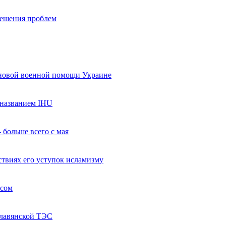
 решения проблем
 новой военной помощи Украине
названием IHU
 больше всего с мая
твиях его уступок исламизму
усом
Славянской ТЭС