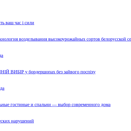
ть ваш час і сили
ехнология возделывания высокоурожайных сортов белорусской с
да
НІЙ ВИБІР у бордершопах без зайвого поспіху
да
льные гостиные и спальни — выбор современного дома
ческих нарушений