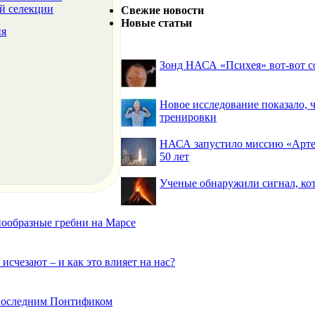
й селекции
Свежие новости
Новые статьи
ня
Зонд НАСА «Психея» вот-вот со
Новое исследование показало,
тренировки
НАСА запустило миссию «Артем
50 лет
Ученые обнаружили сигнал, ко
нообразные гребни на Марсе
исчезают – и как это влияет на нас?
 последним Понтификом