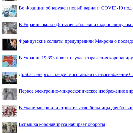
Во Франции обнаружен новый вариант COVID-19 под 
В Украине около 6,6 тысяч заболевших коронавирусом -
Французские солдаты предупредили Макрона о последс
В Украине 19 893 новых случаев заражения коронавир
Донбассэнерго» требует восстановить газоснабжение 
Первое электронно-микроскопическое изображение ви
В Ухане завершили строительство больницы для больн
Вспышка коронавируса набирает обороты