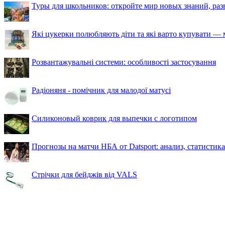
Туры для школьников: откройте мир новых знаний, ра
Які цукерки полюбляють діти та які варто купувати — м
Розвантажувальні системи: особливості застосування
Радіоняня - помічник для малодої матусі
Силиконовый коврик для выпечки с логотипом
Прогнозы на матчи НБА от Datsport: анализ, статистик
Стрічки для бейджів від VALS