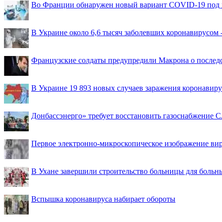
Во Франции обнаружен новый вариант COVID-19 под 
В Украине около 6,6 тысяч заболевших коронавирусом -
Французские солдаты предупредили Макрона о последс
В Украине 19 893 новых случаев заражения коронавир
Донбассэнерго» требует восстановить газоснабжение 
Первое электронно-микроскопическое изображение ви
В Ухане завершили строительство больницы для больн
Вспышка коронавируса набирает обороты