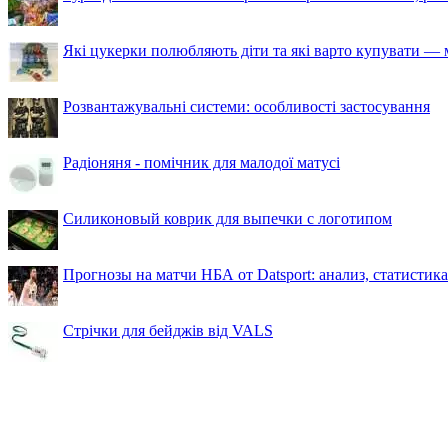
Які цукерки полюбляють діти та які варто купувати — м
Розвантажувальні системи: особливості застосування
Радіоняня - помічник для малодої матусі
Силиконовый коврик для выпечки с логотипом
Прогнозы на матчи НБА от Datsport: анализ, статистик
Стрічки для бейджів від VALS