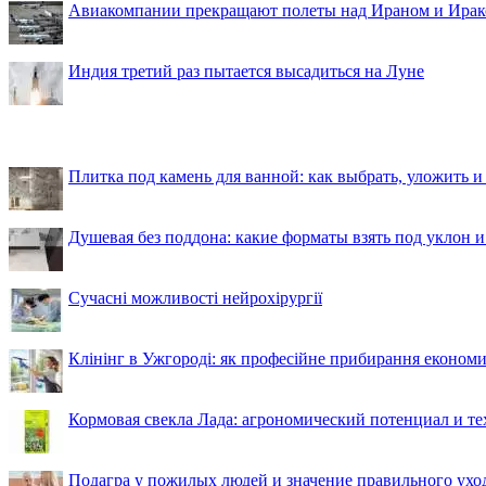
Авиакомпании прекращают полеты над Ираном и Ира
Индия третий раз пытается высадиться на Луне
Плитка под камень для ванной: как выбрать, уложить и
Душевая без поддона: какие форматы взять под уклон 
Сучасні можливості нейрохірургії
Клінінг в Ужгороді: як професійне прибирання економи
Кормовая свекла Лада: агрономический потенциал и т
Подагра у пожилых людей и значение правильного ухо