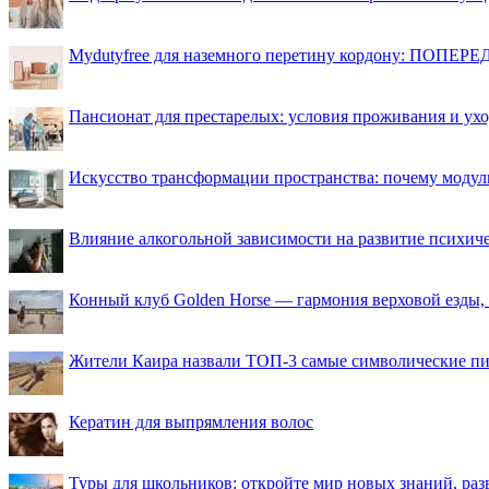
Mydutyfree для наземного перетину кордону: ПОПЕРЕД
Пансионат для престарелых: условия проживания и ухо
Искусство трансформации пространства: почему моду
Влияние алкогольной зависимости на развитие психи
Конный клуб Golden Horse — гармония верховой езды,
Жители Каира назвали ТОП-3 самые символические п
Кератин для выпрямления волос
Туры для школьников: откройте мир новых знаний, ра