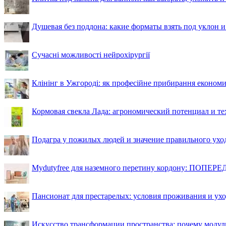
Душевая без поддона: какие форматы взять под уклон 
Сучасні можливості нейрохірургії
Клінінг в Ужгороді: як професійне прибирання економи
Кормовая свекла Лада: агрономический потенциал и т
Подагра у пожилых людей и значение правильного ухо
Mydutyfree для наземного перетину кордону: ПОПЕРЕД
Пансионат для престарелых: условия проживания и ухо
Искусство трансформации пространства: почему моду