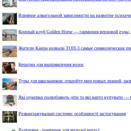
Влияние алкогольной зависимости на развитие психи
Конный клуб Golden Horse — гармония верховой езды,
Жители Каира назвали ТОП-3 самые символические п
Кератин для выпрямления волос
Туры для школьников: откройте мир новых знаний, ра
Які цукерки полюбляють діти та які варто купувати — м
Розвантажувальні системи: особливості застосування
Радіоняня - помічник для малодої матусі