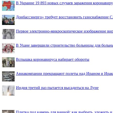
В Украине 19 893 новых случаев заражения коронавир
Донбассэнерго» требует восстановить газоснабжение 
Первое электронно-микроскопическое изображение ви
В Ухане завершили строительство больницы для больн
Вспышка коронавируса набирает обороты
Авиакомпании прекращают полеты над Ираном и Ира
Индия третий раз пытается высадиться на Луне
Плитка под камень для ванной: как выбрать, уложить и