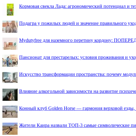
Кормовая свекла Лада: агрономический потенциал и т
Подагра у пожилых людей и значение правильного ухо
Mydutyfree для наземного перетину кордону: ПОПЕРЕД
Пансионат для престарелых: условия проживания и ухо
Искусство трансформации пространства: почему моду
Влияние алкогольной зависимости на развитие психи
Конный клуб Golden Horse — гармония верховой езды,
Жители Каира назвали ТОП-3 самые символические п