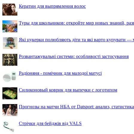
Кератин для выпрямления волос
Туры для школьников: откройте мир новых знаний, ра
Які цукерки полюбляють діти та які варто купувати — м
Розвантажувальні системи: особливості застосування
Радіоняня - помічник для малодої матусі
Силиконовый коврик для выпечки с логотипом
Прогнозы на матчи НБА от Datsport: анализ, статистик
Стрічки для бейджів від VALS