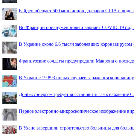
Байден обещает 500 миллионов долларов США в виде
Во Франции обнаружен новый вариант COVID-19 под 
В Украине около 6,6 тысяч заболевших коронавирусом -
Французские солдаты предупредили Макрона о последс
В Украине 19 893 новых случаев заражения коронавир
Донбассэнерго» требует восстановить газоснабжение 
Первое электронно-микроскопическое изображение ви
В Ухане завершили строительство больницы для больн