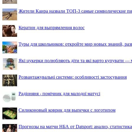
Жители Каира назвали ТОП-3 самые символические п
Кератин для выпрямления волос
Туры для школьников: откройте мир новых знаний, ра
Які цукерки полюбляють діти та які варто купувати — м
Розвантажувальні системи: особливості застосування
Радіоняня - помічник для малодої матусі
Силиконовый коврик для выпечки с логотипом
Прогнозы на матчи НБА от Datsport: анализ, статистик