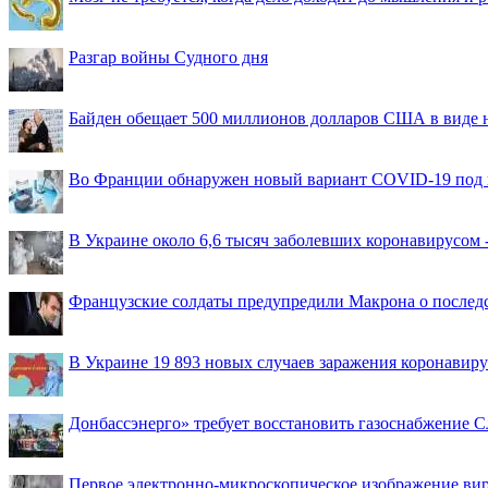
Разгар войны Судного дня
Байден обещает 500 миллионов долларов США в виде
Во Франции обнаружен новый вариант COVID-19 под 
В Украине около 6,6 тысяч заболевших коронавирусом -
Французские солдаты предупредили Макрона о последс
В Украине 19 893 новых случаев заражения коронавир
Донбассэнерго» требует восстановить газоснабжение 
Первое электронно-микроскопическое изображение ви