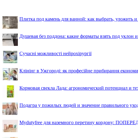
Плитка под камень для ванной: как выбрать, уложить и
Душевая без поддона: какие форматы взять под уклон 
Сучасні можливості нейрохірургії
Клінінг в Ужгороді: як професійне прибирання економи
Кормовая свекла Лада: агрономический потенциал и т
Подагра у пожилых людей и значение правильного ухо
Mydutyfree для наземного перетину кордону: ПОПЕРЕД