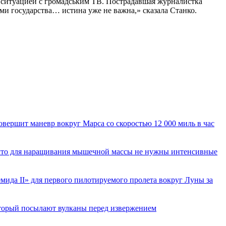
 ситуацией с громадським ТВ. Пострадавшая журналистка
и государства… истина уже не важна,» сказала Станко.
вершит маневр вокруг Марса со скоростью 12 000 миль в час
 что для наращивания мышечной массы не нужны интенсивные
ида II» для первого пилотируемого пролета вокруг Луны за
торый посылают вулканы перед извержением