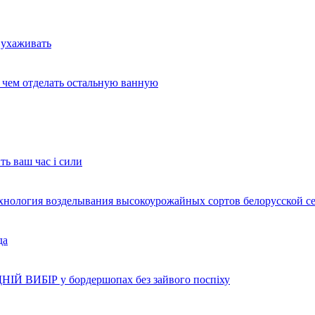
 ухаживать
и чем отделать остальную ванную
ть ваш час і сили
ехнология возделывания высокоурожайных сортов белорусской с
да
НІЙ ВИБІР у бордершопах без зайвого поспіху