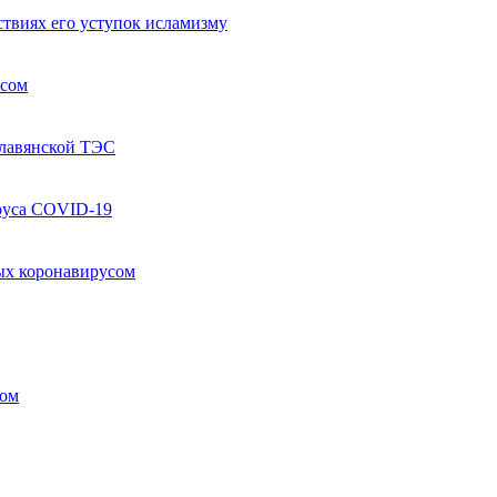
твиях его уступок исламизму
усом
Славянской ТЭС
руса COVID-19
ых коронавирусом
ком