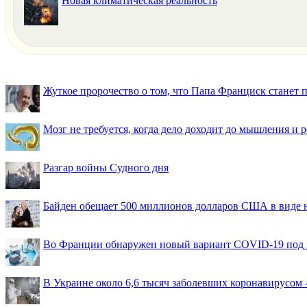
Новая климатическая реальность
Жуткое пророчество о том, что Папа Франциск станет
Мозг не требуется, когда дело доходит до мышления и
Разгар войны Судного дня
Байден обещает 500 миллионов долларов США в виде
Во Франции обнаружен новый вариант COVID-19 под 
В Украине около 6,6 тысяч заболевших коронавирусом -