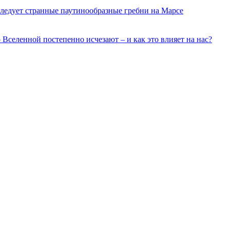
ледует странные паутинообразные гребни на Марсе
о Вселенной постепенно исчезают – и как это влияет на нас?