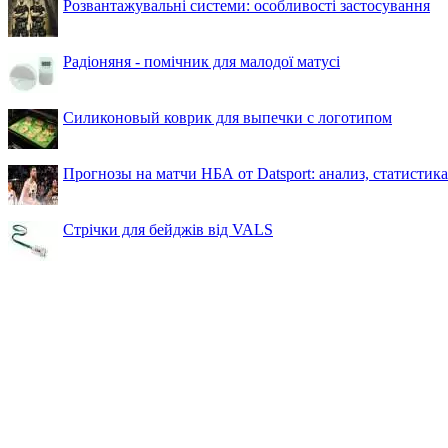
Розвантажувальні системи: особливості застосування
Радіоняня - помічник для малодої матусі
Силиконовый коврик для выпечки с логотипом
Прогнозы на матчи НБА от Datsport: анализ, статистик
Стрічки для бейджів від VALS