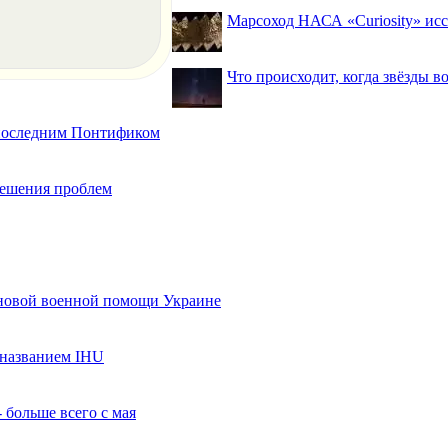
Марсоход НАСА «Curiosity» исс
Что происходит, когда звёзды в
 последним Понтификом
 решения проблем
 новой военной помощи Украине
названием IHU
 больше всего с мая