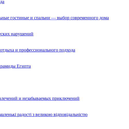
да
льные гостиные и спальни — выбор современного дома
ческих нарушений
 отдыха и профессионального подхода
ирамиды Египта
звлечений и незабываемых приключений
аленькі радості з великою відповідальністю