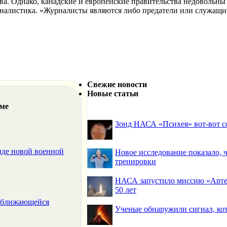
а. Однако, канадские и европейские правительства недовольны
налистика.
«
Журналисты являются либо предатели или служащим
Свежие новости
Новые статьи
еме
Зонд НАСА «Психея» вот-вот со
иде новой военной
Новое исследование показало,
тренировки
НАСА запустило миссию «Артем
50 лет
риближающейся
Ученые обнаружили сигнал, ко