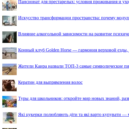
Пансионат для престарелых: условия проживания и ухо
Искусство трансформации пространства: почему моду
Влияние алкогольной зависимости на развитие психи
Конный клуб Golden Horse — гармония верховой езды,
Жители Каира назвали ТОП-3 самые символические п
Кератин для выпрямления волос
Туры для школьников: откройте мир новых знаний, ра
Які цукерки полюбляють діти та які варто купувати — м