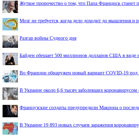
Жуткое пророчество о том, что Папа Франциск станет
Мозг не требуется, когда дело доходит до мышления и
Разгар войны Судного дня
Байден обещает 500 миллионов долларов США в виде
Во Франции обнаружен новый вариант COVID-19 под 
В Украине около 6,6 тысяч заболевших коронавирусом -
Французские солдаты предупредили Макрона о последс
В Украине 19 893 новых случаев заражения коронавир