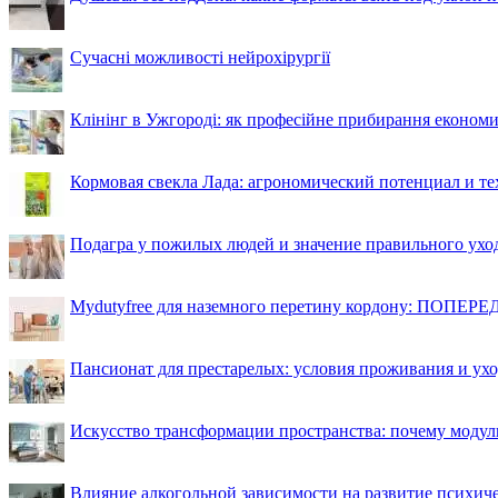
Сучасні можливості нейрохірургії
Клінінг в Ужгороді: як професійне прибирання економи
Кормовая свекла Лада: агрономический потенциал и т
Подагра у пожилых людей и значение правильного ухо
Mydutyfree для наземного перетину кордону: ПОПЕРЕД
Пансионат для престарелых: условия проживания и ухо
Искусство трансформации пространства: почему моду
Влияние алкогольной зависимости на развитие психи