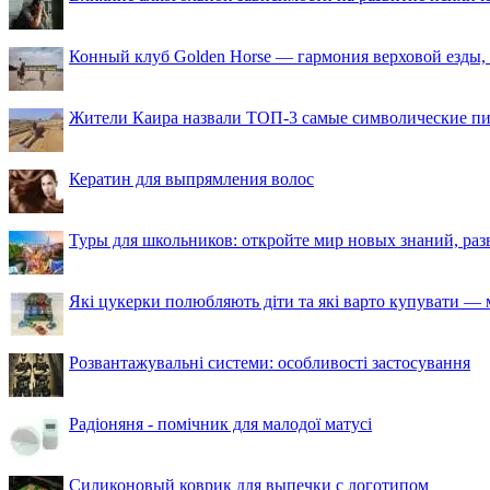
Конный клуб Golden Horse — гармония верховой езды,
Жители Каира назвали ТОП-3 самые символические п
Кератин для выпрямления волос
Туры для школьников: откройте мир новых знаний, ра
Які цукерки полюбляють діти та які варто купувати — м
Розвантажувальні системи: особливості застосування
Радіоняня - помічник для малодої матусі
Силиконовый коврик для выпечки с логотипом