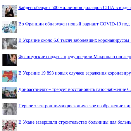
Байден обещает 500 миллионов долларов США в виде
Во Франции обнаружен новый вариант COVID-19 под 
В Украине около 6,6 тысяч заболевших коронавирусом -
Французские солдаты предупредили Макрона о последс
В Украине 19 893 новых случаев заражения коронавир
Донбассэнерго» требует восстановить газоснабжение 
Первое электронно-микроскопическое изображение ви
В Ухане завершили строительство больницы для больн