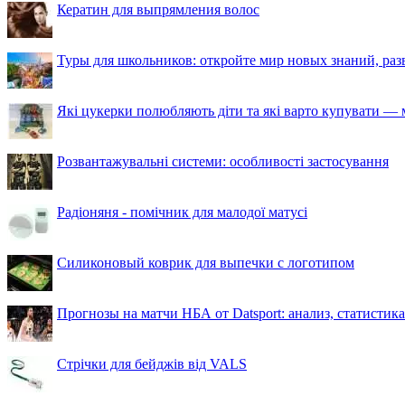
Кератин для выпрямления волос
Туры для школьников: откройте мир новых знаний, ра
Які цукерки полюбляють діти та які варто купувати — м
Розвантажувальні системи: особливості застосування
Радіоняня - помічник для малодої матусі
Силиконовый коврик для выпечки с логотипом
Прогнозы на матчи НБА от Datsport: анализ, статистик
Стрічки для бейджів від VALS