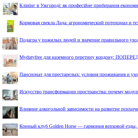
Клінінг в Ужгороді: як професійне прибирання економи
Кормовая свекла Лада: агрономический потенциал и т
Подагра у пожилых людей и значение правильного ухо
Mydutyfree для наземного перетину кордону: ПОПЕРЕД
Пансионат для престарелых: условия проживания и ухо
Искусство трансформации пространства: почему моду
Влияние алкогольной зависимости на развитие психи
Конный клуб Golden Horse — гармония верховой езды,