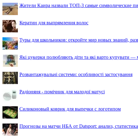
Жители Каира назвали ТОП-3 самые символические п
Кератин для выпрямления волос
Туры для школьников: откройте мир новых знаний, ра
Які цукерки полюбляють діти та які варто купувати — м
Розвантажувальні системи: особливості застосування
Радіоняня - помічник для малодої матусі
Силиконовый коврик для выпечки с логотипом
Прогнозы на матчи НБА от Datsport: анализ, статистик