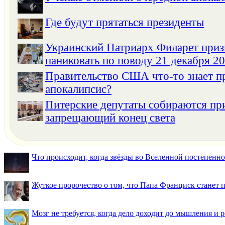
Где будут прятаться президенты
Украинский Патриарх Филарет приз
паниковать по поводу 21 декабря 20
Правительство США что-то знает п
апокалипсис?
Питерские депутаты собираются при
запрещающий конец света
Что происходит, когда звёзды во Вселенной постепенно 
Жуткое пророчество о том, что Папа Франциск станет
Мозг не требуется, когда дело доходит до мышления и