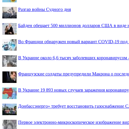
Разгар войны Судного дня
Байден обещает 500 миллионов долларов США в виде
Во Франции обнаружен новый вариант COVID-19 под 
В Украине около 6,6 тысяч заболевших коронавирусом -
Французские солдаты предупредили Макрона о последс
В Украине 19 893 новых случаев заражения коронавир
Донбассэнерго» требует восстановить газоснабжение 
Первое электронно-микроскопическое изображение ви