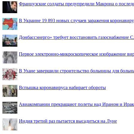
Французские солдаты предупредили Макрона о последс
В Украине 19 893 новых случаев заражения коронавир
Донбассэнерго» требует восстановить газоснабжение 
Первое электронно-микроскопическое изображение ви
В Ухане завершили строительство больницы для больн
Вспышка коронавируса набирает обороты
Авиакомпании прекращают полеты над Ираном и Ира
Индия третий раз пытается высадиться на Луне