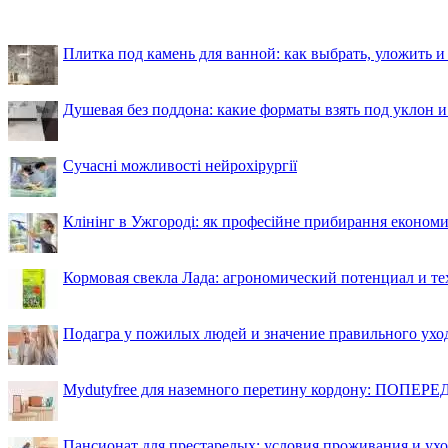
Плитка под камень для ванной: как выбрать, уложить и
Душевая без поддона: какие форматы взять под уклон 
Сучасні можливості нейрохірургії
Клінінг в Ужгороді: як професійне прибирання економи
Кормовая свекла Лада: агрономический потенциал и т
Подагра у пожилых людей и значение правильного ухо
Mydutyfree для наземного перетину кордону: ПОПЕРЕД
Пансионат для престарелых: условия проживания и ухо