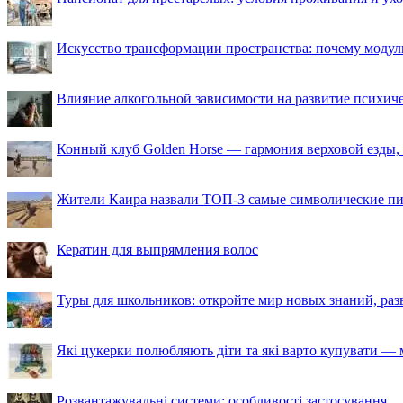
Искусство трансформации пространства: почему моду
Влияние алкогольной зависимости на развитие психи
Конный клуб Golden Horse — гармония верховой езды,
Жители Каира назвали ТОП-3 самые символические п
Кератин для выпрямления волос
Туры для школьников: откройте мир новых знаний, ра
Які цукерки полюбляють діти та які варто купувати — м
Розвантажувальні системи: особливості застосування