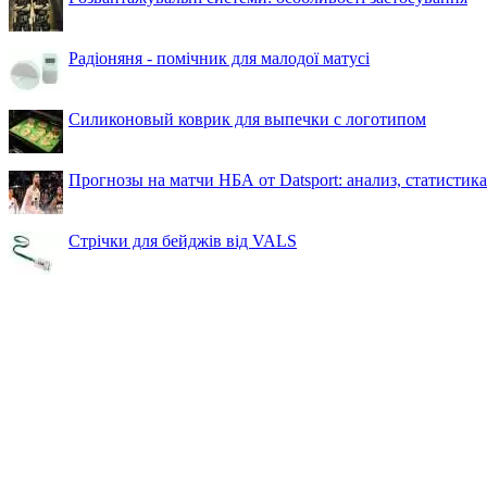
Радіоняня - помічник для малодої матусі
Силиконовый коврик для выпечки с логотипом
Прогнозы на матчи НБА от Datsport: анализ, статистик
Стрічки для бейджів від VALS