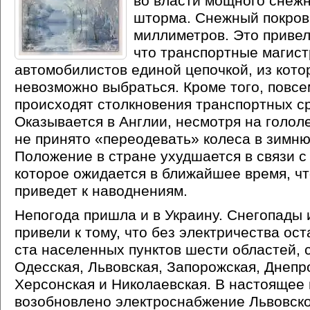
во власти мощного снеж
шторма. Снежный покров
миллиметров. Это привело
что транспортные магист
автомобилистов единой цепочкой, из кот
невозможно выбраться. Кроме того, повс
происходят столкновения транспортных с
Оказывается в Англии, несмотря на гололе
не принято
«
переодевать» колеса в зимню
Положение в стране ухудшается в связи с
которое ожидается в ближайшее время, ч
приведет к наводнениям.
Непогода пришла и в Украину. Снегопады 
привели к тому, что без электричества ос
ста населенных пунктов шести областей, 
Одесская, Львовская, Запорожская, Днепр
Херсонская и Николаевская. В настоящее
возобновлено электроснабжение Львовско