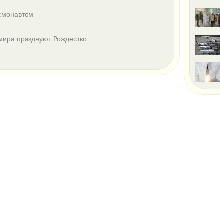
смонавтом
 мира празднуют Рождество