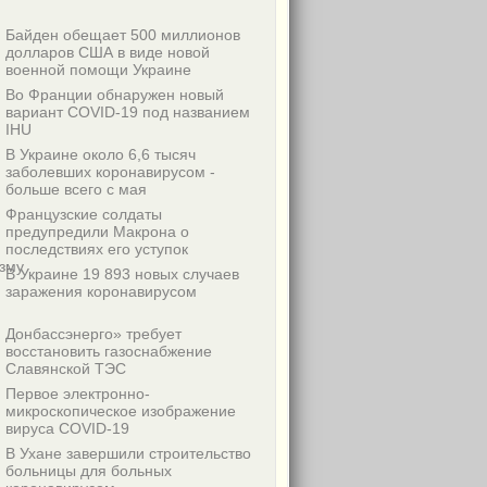
Байден обещает 500 миллионов
долларов США в виде новой
военной помощи Украине
Во Франции обнаружен новый
вариант COVID-19 под названием
IHU
В Украине около 6,6 тысяч
заболевших коронавирусом -
больше всего с мая
Французские солдаты
предупредили Макрона о
последствиях его уступок
зму
В Украине 19 893 новых случаев
заражения коронавирусом
Донбассэнерго» требует
восстановить газоснабжение
Славянской ТЭС
Первое электронно-
микроскопическое изображение
вируса COVID-19
В Ухане завершили строительство
больницы для больных