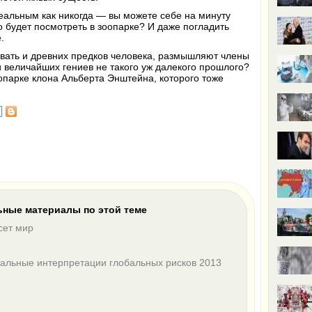
еальным как никогда — вы можете себе на минуту
о будет посмотреть в зоопарке? И даже погладить
е.
вать и древних предков человека, размышляют члены
 величайших гениев не такого уж далекого прошлого?
оопарке клона Альберта Энштейна, которого тоже
ислами
ные материалы по этой теме
сет мир
нальные интерпретации глобальных рисков 2013