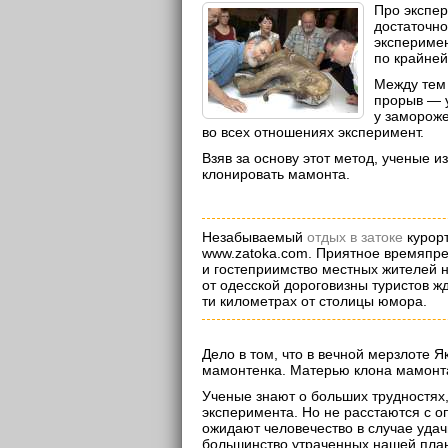
Про экспе
достаточно
эксперимен
по крайней
Между тем
прорыв — у
у заморож
во всех отношениях эксперимент.
Взяв за основу этот метод, ученые 
клонировать мамонта.
Незабываемый
отдых в затоке
курорт
www.zatoka.com. Приятное времяпре
и гостеприимство местных жителей н
от одесской дороговизны туристов ж
ти километрах от столицы юмора.
Дело в том, что в вечной мерзлоте 
мамонтенка. Матерью клона мамонт
Ученые знают о больших трудностях
эксперимента. Но не расстаются с 
ожидают человечество в случае удач
большинство утраченных нашей пла