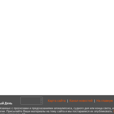
Карта сайта
|
Канал новостей
|
На главную
ый День
язанных с прогнозами и предсказаниями апокалипсиса, судного дня или конца света,
огии. Присылайте Ваши материалы на тему сайта и мы постараемся их опубликовать.