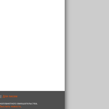
|
Для писем
 инопланетного вмешательства.
Выслать новость
.