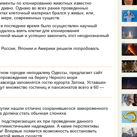
рименты по клонированию животных известно
 давно. Однако во всех ранее проведенных
тах клеточный материал брался у живых, или,
 мере, современных существ.
 в последнее время было осуществлен научный
тренир
далось взять клетки для клонирования
енной мыши и успешно закончить этот неоднозначный
Луны за
из России, Японии и Америки решили попробовать
ном городке неподалеку Одессы, предлагает сайт
провождение на берегу Черного моря
авсегда запомнятся гостю курорта Затока. Уставших
дут множество гостиниц и пансионатов всего в 60 —
Якутии нашли отлично сохранившегося замороженного
а должна стать обычная слониха.
, подстерегающих их при проведении данного
оптимистичными надеждами. А какие перспективы
и! Впервые появится возможность восстановить
нетой живых существ.