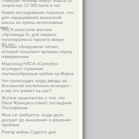
совершит маневр вокруг Марса со
скоростью 12 000 миль в час
Новое исследование показало, что
для наращивания мышечной
массы не нужны интенсивные
овки
НАСА запустило миссию
«Артемида II» для первого
пилотируемого пролета вокруг
 50 лет
Ученые обнаружили сигнал,
который посылают вулканы перед
извержением
Марсоход НАСА «Curiosity»
исследует странные
паутинообразные гребни на Марсе
Что происходит, когда звёзды во
Вселенной постепенно исчезают –
и как это влияет на нас?
Жуткое пророчество о том, что
Папа Франциск станет последним
Понтификом
Мозг не требуется, когда дело
доходит до мышления и решения
проблем
Разгар войны Судного дня