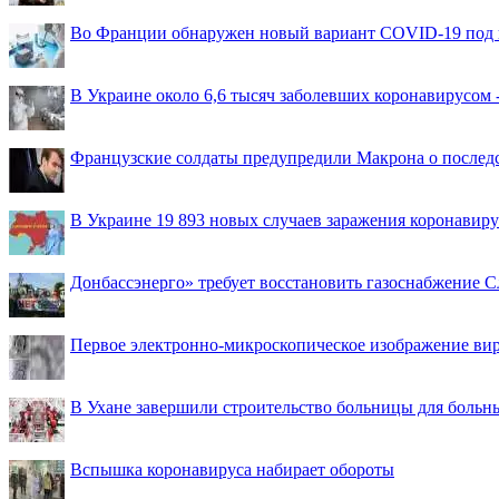
Во Франции обнаружен новый вариант COVID-19 под 
В Украине около 6,6 тысяч заболевших коронавирусом -
Французские солдаты предупредили Макрона о последс
В Украине 19 893 новых случаев заражения коронавир
Донбассэнерго» требует восстановить газоснабжение 
Первое электронно-микроскопическое изображение ви
В Ухане завершили строительство больницы для больн
Вспышка коронавируса набирает обороты