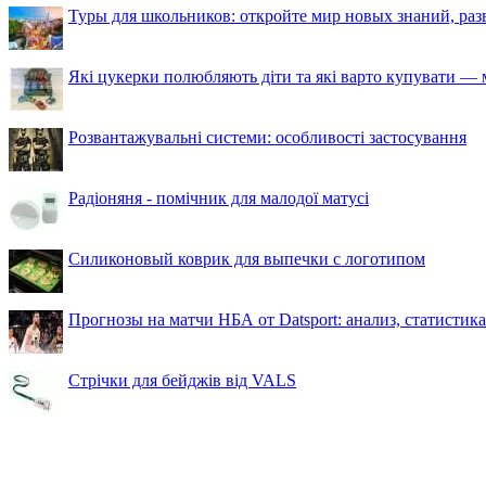
Туры для школьников: откройте мир новых знаний, ра
Які цукерки полюбляють діти та які варто купувати — м
Розвантажувальні системи: особливості застосування
Радіоняня - помічник для малодої матусі
Силиконовый коврик для выпечки с логотипом
Прогнозы на матчи НБА от Datsport: анализ, статистик
Стрічки для бейджів від VALS