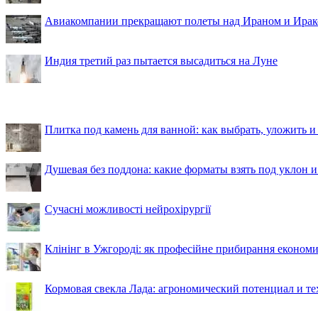
Авиакомпании прекращают полеты над Ираном и Ира
Индия третий раз пытается высадиться на Луне
Плитка под камень для ванной: как выбрать, уложить и
Душевая без поддона: какие форматы взять под уклон 
Сучасні можливості нейрохірургії
Клінінг в Ужгороді: як професійне прибирання економи
Кормовая свекла Лада: агрономический потенциал и т