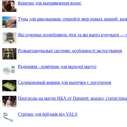
Кератин для выпрямления волос
Туры для школьников: откройте мир новых знаний, ра
Які цукерки полюбляють діти та які варто купувати — м
Розвантажувальні системи: особливості застосування
Радіоняня - помічник для малодої матусі
Силиконовый коврик для выпечки с логотипом
Прогнозы на матчи НБА от Datsport: анализ, статистик
Стрічки для бейджів від VALS