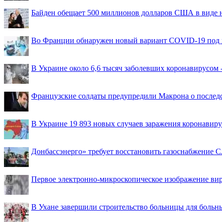
Байден обещает 500 миллионов долларов США в виде
Во Франции обнаружен новый вариант COVID-19 под 
В Украине около 6,6 тысяч заболевших коронавирусом -
Французские солдаты предупредили Макрона о последс
В Украине 19 893 новых случаев заражения коронавир
Донбассэнерго» требует восстановить газоснабжение 
Первое электронно-микроскопическое изображение ви
В Ухане завершили строительство больницы для больн