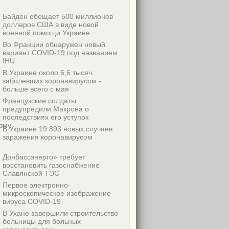
Байден обещает 500 миллионов
долларов США в виде новой
военной помощи Украине
Во Франции обнаружен новый
вариант COVID-19 под названием
IHU
В Украине около 6,6 тысяч
заболевших коронавирусом -
больше всего с мая
Французские солдаты
предупредили Макрона о
последствиях его уступок
зму
В Украине 19 893 новых случаев
заражения коронавирусом
Донбассэнерго» требует
восстановить газоснабжение
Славянской ТЭС
Первое электронно-
микроскопическое изображение
вируса COVID-19
В Ухане завершили строительство
больницы для больных