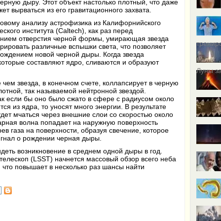
черную дыру. Этот объект настолько плотный, что даже
жет вырваться из его гравитационного захвата.
новому анализу астрофизика из Калифорнийского
еского института
(Caltech
), как раз перед
ением отверстия черной формы, умирающая звезда
тренир
рировать различные вспышки света, что позволяет
ождением новой черной дыры. Когда звезда
которые составляют ядро, сливаются и образуют
Луны за
 чем звезда, в конечном счете, коллапсирует в черную
лотной, так называемой нейтронной звездой.
ак если бы оно было сжато в сфере с радиусом около
тся из ядра, то уносят много энергии. В результате
удет мчаться через внешние слои со скоростью около
дарная волна попадает на наружную поверхность
ев газа на поверхности, образуя свечение, которое
сигнал о рождении черная дыры.
деть возникновение в среднем одной дыры в год.
 телескоп
(LSST
) начнется массовый обзор всего неба
 что повышает в несколько раз шансы найти