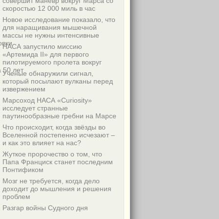
совершит маневр вокруг Марса со
скоростью 12 000 миль в час
Новое исследование показало, что
для наращивания мышечной
массы не нужны интенсивные
овки
НАСА запустило миссию
«Артемида II» для первого
пилотируемого пролета вокруг
 50 лет
Ученые обнаружили сигнал,
который посылают вулканы перед
извержением
Марсоход НАСА «Curiosity»
исследует странные
паутинообразные гребни на Марсе
Что происходит, когда звёзды во
Вселенной постепенно исчезают –
и как это влияет на нас?
Жуткое пророчество о том, что
Папа Франциск станет последним
Понтификом
Мозг не требуется, когда дело
доходит до мышления и решения
проблем
Разгар войны Судного дня