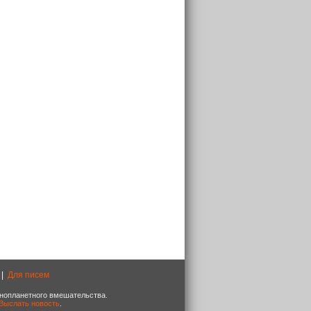
|
Для писем
 инопланетного вмешательства.
Выслать новость
.