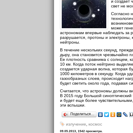
и создает 
свет не мо
Согласно 
технологич
возникнов
может гене
астрономам впервые наблюдать за р
разрушается, протоны и электроны, 
нейтроны.
В течение нескольких секунд, прежде
дыру, она становится чрезвычайно п
Ее плотность сравнима с солнцем, к
10 км. Когда поток нейтрино выделяе
создается ударная волна, которая б
1000 километров в секунду. Когда у
газообразных слоев, происходит нагр
будет светить около года, подавая 
Считается, что астрономы должны ви
В 2015 году Большой синоптический
и будет еще более чувствительными,
эти вспышки.
Поделиться…
излучение
,
космос
09.05.2013, 1542 просмотра.