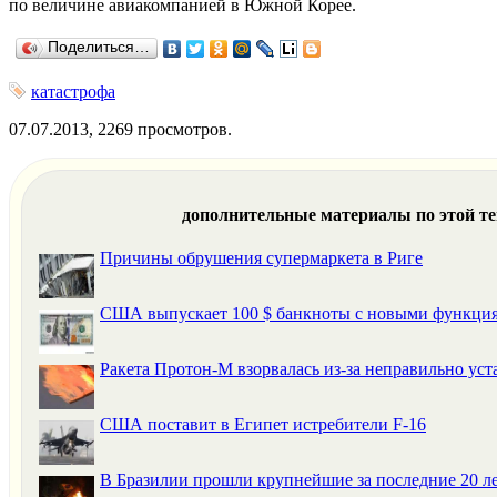
по величине авиакомпанией в Южной Корее.
Поделиться…
катастрофа
07.07.2013, 2269 просмотров.
дополнительные материалы по этой т
Причины обрушения супермаркета в Риге
США выпускает 100 $ банкноты с новыми функция
Ракета Протон-М взорвалась из-за неправильно ус
США поставит в Египет истребители F-16
В Бразилии прошли крупнейшие за последние 20 л