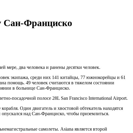
ту Сан-Франциско
й мере, два человека и ранены десятки человек.
ловек экипажа, среди них 141 китайцы, 77 южнокорейцы и 61
ана помощь. 49 человек считаются в тяжелом состоянии
тоянии в больнице Сан-Франциско.
тно-посадочной полосе 28L San Francisco International Airport.
орабля. Один двигатель и хвостовой обтекатель находятся
он опускался над Сан-Франциско, чтобы приземлиться.
немагистральные самолеты. Asiana является второй