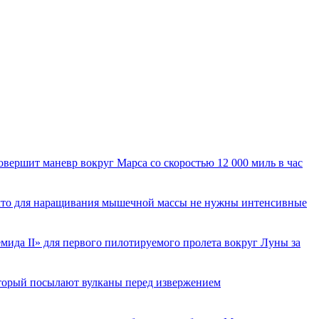
вершит маневр вокруг Марса со скоростью 12 000 миль в час
 что для наращивания мышечной массы не нужны интенсивные
ида II» для первого пилотируемого пролета вокруг Луны за
торый посылают вулканы перед извержением