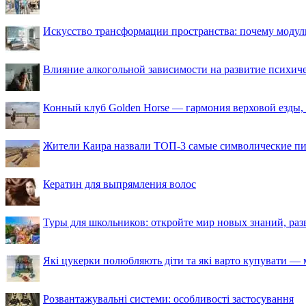
Искусство трансформации пространства: почему моду
Влияние алкогольной зависимости на развитие психи
Конный клуб Golden Horse — гармония верховой езды,
Жители Каира назвали ТОП-3 самые символические п
Кератин для выпрямления волос
Туры для школьников: откройте мир новых знаний, ра
Які цукерки полюбляють діти та які варто купувати — м
Розвантажувальні системи: особливості застосування