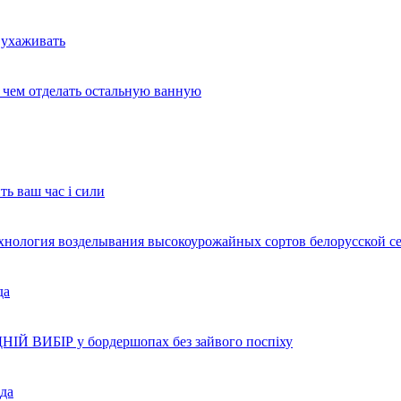
 ухаживать
и чем отделать остальную ванную
ть ваш час і сили
ехнология возделывания высокоурожайных сортов белорусской с
да
НІЙ ВИБІР у бордершопах без зайвого поспіху
да