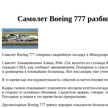
Самолет Boeing 777 разб
Самолет Boeing 777 совершил аварийную посадку в Международ
Самолет Авиакомпании Asiana, Рейс 214, вылетел из столицы 
граждан США, как сообщает авиакомпания. Пожарные и спасате
и размещены в ближайшие больницы. Все пассажиры уже учтены
В то время как последовательность событий остается неизвестной
Кадры съемок показывают усыпанную мусором взлетно-посадоч
в стороне от основных обломков. Свидетели аварии, говорят, ч
Погодные условия в это время были прекрасными.
Двухмоторные Boeing 777 имеют хорошие показатели безопасно