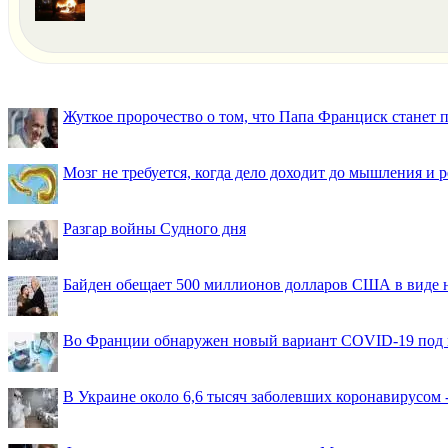
Жуткое пророчество о том, что Папа Франциск станет
Мозг не требуется, когда дело доходит до мышления и
Разгар войны Судного дня
Байден обещает 500 миллионов долларов США в виде
Во Франции обнаружен новый вариант COVID-19 под 
В Украине около 6,6 тысяч заболевших коронавирусом -