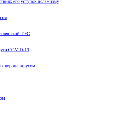
твиях его уступок исламизму
усом
Славянской ТЭС
руса COVID-19
ых коронавирусом
ком