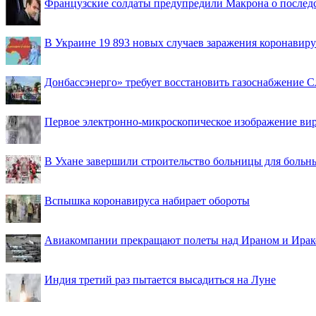
Французские солдаты предупредили Макрона о последс
В Украине 19 893 новых случаев заражения коронавир
Донбассэнерго» требует восстановить газоснабжение 
Первое электронно-микроскопическое изображение ви
В Ухане завершили строительство больницы для больн
Вспышка коронавируса набирает обороты
Авиакомпании прекращают полеты над Ираном и Ира
Индия третий раз пытается высадиться на Луне