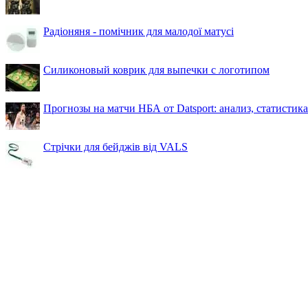
Радіоняня - помічник для малодої матусі
Силиконовый коврик для выпечки с логотипом
Прогнозы на матчи НБА от Datsport: анализ, статистик
Стрічки для бейджів від VALS