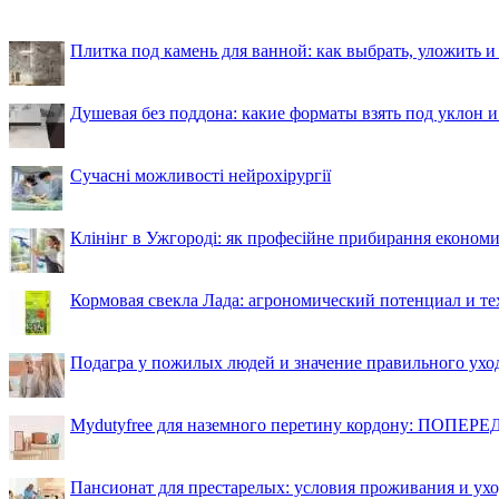
Плитка под камень для ванной: как выбрать, уложить и
Душевая без поддона: какие форматы взять под уклон 
Сучасні можливості нейрохірургії
Клінінг в Ужгороді: як професійне прибирання економи
Кормовая свекла Лада: агрономический потенциал и т
Подагра у пожилых людей и значение правильного ухо
Mydutyfree для наземного перетину кордону: ПОПЕРЕД
Пансионат для престарелых: условия проживания и ухо