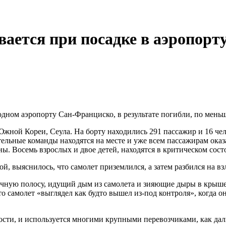
ивается при посадке в аэропор
ном аэропорту Сан-Франциско, в результате погибли, по меньше
Южной Кореи, Сеула. На борту находились 291 пассажир и 16 че
льные команды находятся на месте и уже всем пассажирам оказ
. Восемь взрослых и двое детей, находятся в критическом сос
, выяснилось, что самолет приземлился, а затем разбился на взле
ную полосу, идущий дым из самолета и зияющие дыры в крыше к
то самолет
«
выглядел как будто вышел из-под контроля», когда 
сти, и используется многими крупными перевозчиками, как даль