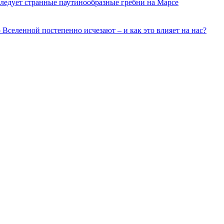
ледует странные паутинообразные гребни на Марсе
о Вселенной постепенно исчезают – и как это влияет на нас?