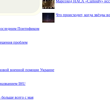
Марсоход НАСА «Curiosity» исс
Что происходит, когда звёзды в
 последним Понтификом
 решения проблем
 новой военной помощи Украине
названием IHU
 больше всего с мая