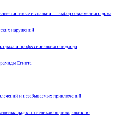
льные гостиные и спальни — выбор современного дома
ческих нарушений
 отдыха и профессионального подхода
ирамиды Египта
звлечений и незабываемых приключений
аленькі радості з великою відповідальністю