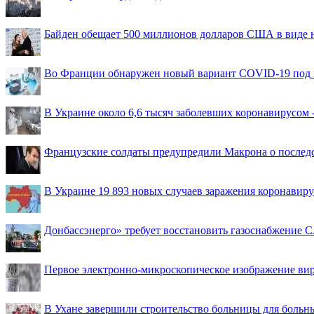
Байден обещает 500 миллионов долларов США в виде
Во Франции обнаружен новый вариант COVID-19 под 
В Украине около 6,6 тысяч заболевших коронавирусом -
Французские солдаты предупредили Макрона о последс
В Украине 19 893 новых случаев заражения коронавир
Донбассэнерго» требует восстановить газоснабжение 
Первое электронно-микроскопическое изображение ви
В Ухане завершили строительство больницы для больн