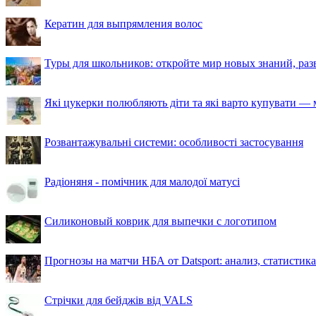
Кератин для выпрямления волос
Туры для школьников: откройте мир новых знаний, ра
Які цукерки полюбляють діти та які варто купувати — м
Розвантажувальні системи: особливості застосування
Радіоняня - помічник для малодої матусі
Силиконовый коврик для выпечки с логотипом
Прогнозы на матчи НБА от Datsport: анализ, статистик
Стрічки для бейджів від VALS