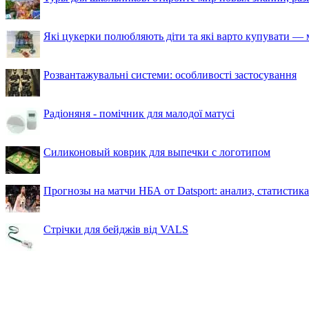
Які цукерки полюбляють діти та які варто купувати — м
Розвантажувальні системи: особливості застосування
Радіоняня - помічник для малодої матусі
Силиконовый коврик для выпечки с логотипом
Прогнозы на матчи НБА от Datsport: анализ, статистик
Стрічки для бейджів від VALS