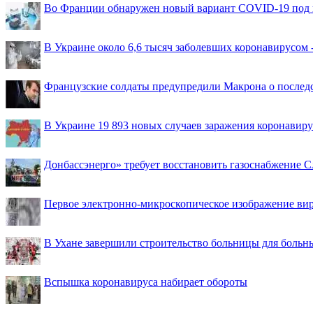
Во Франции обнаружен новый вариант COVID-19 под 
В Украине около 6,6 тысяч заболевших коронавирусом -
Французские солдаты предупредили Макрона о последс
В Украине 19 893 новых случаев заражения коронавир
Донбассэнерго» требует восстановить газоснабжение 
Первое электронно-микроскопическое изображение ви
В Ухане завершили строительство больницы для больн
Вспышка коронавируса набирает обороты