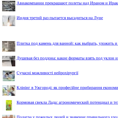
Авиакомпании прекращают полеты над Ираном и Ира
Индия третий раз пытается высадиться на Луне
Плитка под камень для ванной: как выбрать, уложить и
Душевая без поддона: какие форматы взять под уклон 
Сучасні можливості нейрохірургії
Клінінг в Ужгороді: як професійне прибирання економи
Кормовая свекла Лада: агрономический потенциал и т
Подагра у пожилых людей и значение правильного ухо