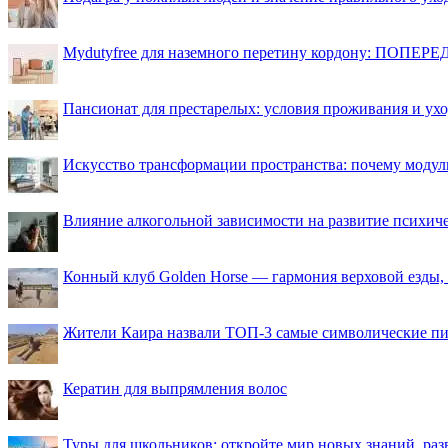
Mydutyfree для наземного перетину кордону: ПОПЕРЕД
Пансионат для престарелых: условия проживания и ухо
Искусство трансформации пространства: почему моду
Влияние алкогольной зависимости на развитие психи
Конный клуб Golden Horse — гармония верховой езды,
Жители Каира назвали ТОП-3 самые символические п
Кератин для выпрямления волос
Туры для школьников: откройте мир новых знаний, ра