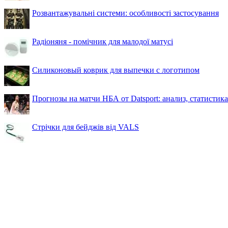
Розвантажувальні системи: особливості застосування
Радіоняня - помічник для малодої матусі
Силиконовый коврик для выпечки с логотипом
Прогнозы на матчи НБА от Datsport: анализ, статистик
Стрічки для бейджів від VALS