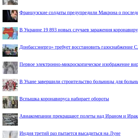
Французские солдаты предупредили Макрона о последс
В Украине 19 893 новых случаев заражения коронавир
Донбассэнерго» требует восстановить газоснабжение 
Первое электронно-микроскопическое изображение ви
В Ухане завершили строительство больницы для больн
Вспышка коронавируса набирает обороты
Авиакомпании прекращают полеты над Ираном и Ира
Индия третий раз пытается высадиться на Луне