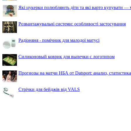
Які цукерки полюбляють діти та які варто купувати — м
Розвантажувальні системи: особливості застосування
Радіоняня - помічник для малодої матусі
Силиконовый коврик для выпечки с логотипом
Прогнозы на матчи НБА от Datsport: анализ, статистик
Стрічки для бейджів від VALS