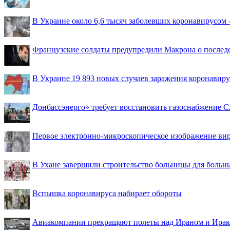
В Украине около 6,6 тысяч заболевших коронавирусом -
Французские солдаты предупредили Макрона о последс
В Украине 19 893 новых случаев заражения коронавир
Донбассэнерго» требует восстановить газоснабжение 
Первое электронно-микроскопическое изображение ви
В Ухане завершили строительство больницы для больн
Вспышка коронавируса набирает обороты
Авиакомпании прекращают полеты над Ираном и Ира