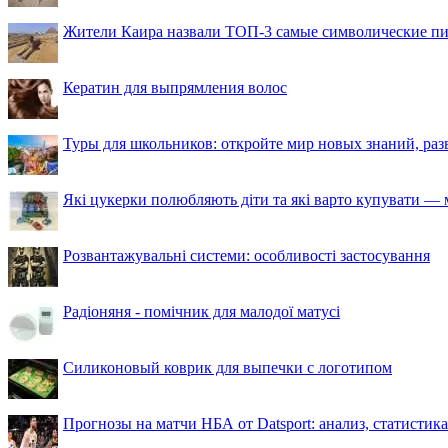
Жители Каира назвали ТОП-3 самые символические п
Кератин для выпрямления волос
Туры для школьников: откройте мир новых знаний, ра
Які цукерки полюбляють діти та які варто купувати — м
Розвантажувальні системи: особливості застосування
Радіоняня - помічник для малодої матусі
Силиконовый коврик для выпечки с логотипом
Прогнозы на матчи НБА от Datsport: анализ, статистик