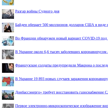
Разгар войны Судного дня
Байден обещает 500 миллионов долларов США в виде
Во Франции обнаружен новый вариант COVID-19 под 
В Украине около 6,6 тысяч заболевших коронавирусом -
Французские солдаты предупредили Макрона о последс
В Украине 19 893 новых случаев заражения коронавир
Донбассэнерго» требует восстановить газоснабжение 
Первое электронно-микроскопическое изображение ви