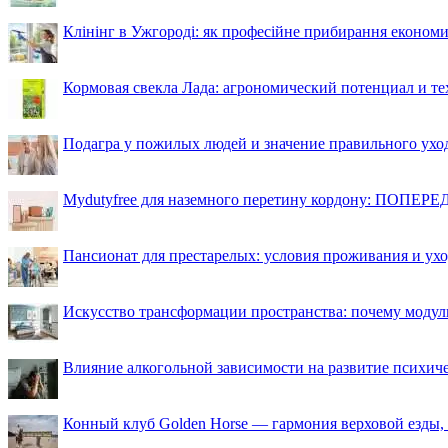
Клінінг в Ужгороді: як професійне прибирання економи
Кормовая свекла Лада: агрономический потенциал и т
Подагра у пожилых людей и значение правильного ухо
Mydutyfree для наземного перетину кордону: ПОПЕРЕД
Пансионат для престарелых: условия проживания и ухо
Искусство трансформации пространства: почему моду
Влияние алкогольной зависимости на развитие психи
Конный клуб Golden Horse — гармония верховой езды,