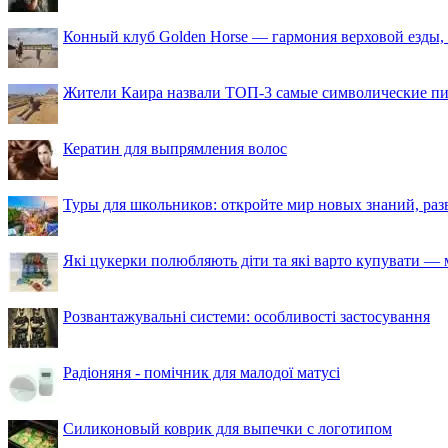
Конный клуб Golden Horse — гармония верховой езды,
Жители Каира назвали ТОП-3 самые символические п
Кератин для выпрямления волос
Туры для школьников: откройте мир новых знаний, ра
Які цукерки полюбляють діти та які варто купувати — м
Розвантажувальні системи: особливості застосування
Радіоняня - помічник для малодої матусі
Силиконовый коврик для выпечки с логотипом