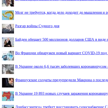
Мозг не требуется, когда дело доходит до мышления и
Разгар войны Судного дня
Байден обещает 500 миллионов долларов США в виде
Во Франции обнаружен новый вариант COVID-19 под 
В Украине около 6,6 тысяч заболевших коронавирусом -
Французские солдаты предупредили Макрона о последс
В Украине 19 893 новых случаев заражения коронавир
Донбассэнерго» требует восстановить газоснабжение 