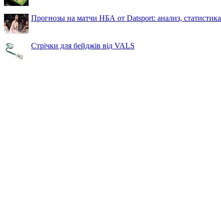
Прогнозы на матчи НБА от Datsport: анализ, статистик
Стрічки для бейджів від VALS