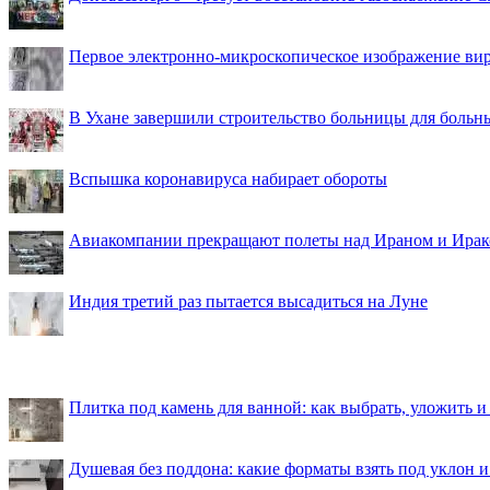
Первое электронно-микроскопическое изображение ви
В Ухане завершили строительство больницы для больн
Вспышка коронавируса набирает обороты
Авиакомпании прекращают полеты над Ираном и Ира
Индия третий раз пытается высадиться на Луне
Плитка под камень для ванной: как выбрать, уложить и
Душевая без поддона: какие форматы взять под уклон 