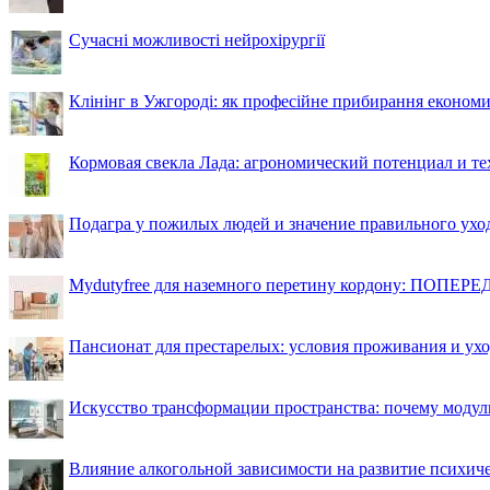
Сучасні можливості нейрохірургії
Клінінг в Ужгороді: як професійне прибирання економи
Кормовая свекла Лада: агрономический потенциал и т
Подагра у пожилых людей и значение правильного ухо
Mydutyfree для наземного перетину кордону: ПОПЕРЕД
Пансионат для престарелых: условия проживания и ухо
Искусство трансформации пространства: почему моду
Влияние алкогольной зависимости на развитие психи